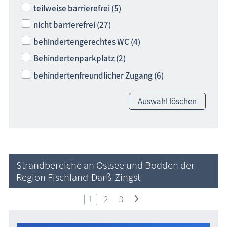
teilweise barrierefrei (5)
nicht barrierefrei (27)
behindertengerechtes WC (4)
Behindertenparkplatz (2)
behindertenfreundlicher Zugang (6)
Auswahl löschen
Strandbereiche an Ostsee und Bodden der
Region Fischland-Darß-Zingst
1
2
3
>