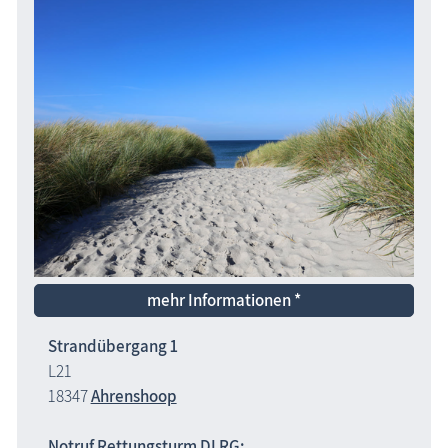
mehr Informationen *
Strandübergang 1
L21
18347
Ahrenshoop
Notruf Rettungsturm DLRG: