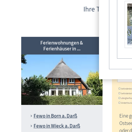
Ihre Traumunter
Ferienwohnungen &
Ferienhäuser in ...
su
Fewo in Born a. Darß
Eine g
Ostse
Fewo in Wieck a. Darß
oder d