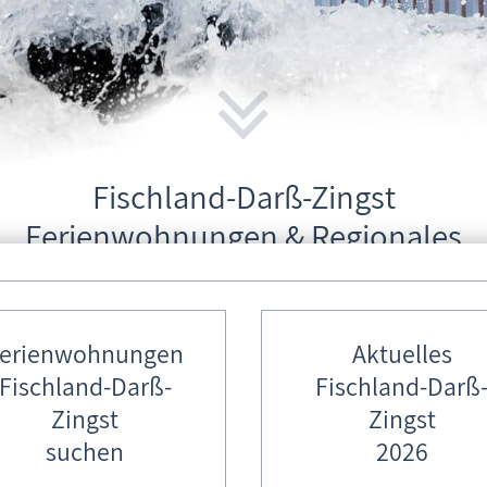
Fischland-Darß-Zingst
Ferienwohnungen & Regionales
Schön, dass Sie bei uns vorbeischauen!
erienwohnungen
Aktuelles
Wir wünschen Ihnen einen erholsamen und
erlebnisreichen Urlaub auf unserer Halbinsel
Fischland-Darß-
Fischland-Darß
Fischland-Darß-Zingst.
Zingst
Zingst
suchen
2026