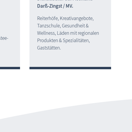
Darß-Zingst / MV.
Reiterhöfe, Kreativangebote,
Tanzschule, Gesundheit &
Wellness, Läden mit regionalen
stee-
Produkten & Spezialitäten,
Gaststätten.
Ferienwohnungen, Ferienhäuser Fischland-Darß-Zingst
nwohnung Fischland-Darß-Zingst suchen - finden - buchen