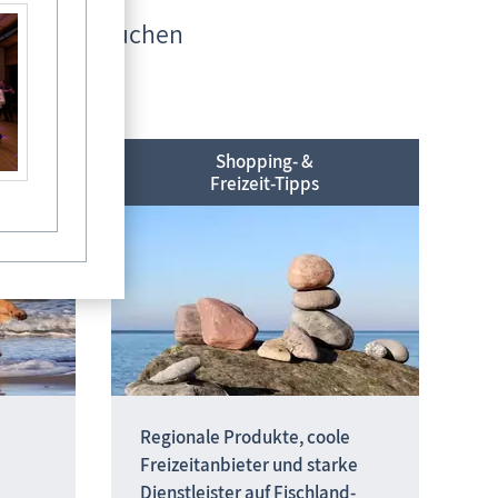
 Experten buchen
t
Unterkünfte
rlaub
Shopping- &
Freizeit-Tipps
Regionale Produkte, coole
Freizeitanbieter und
starke
Dienstleister auf
Fischland-