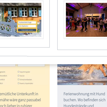
kunft auf dem Darß – Direkt beim regionalen
Über 25 Jahre Informationssystem www.fischland-darss-zingst.ne
Ferienwohnung
Fischland-Darß-Zingst-U
chen - finden - buchen
mit Hund
emütliche Unterkunft in
Ferienwohnung mit Hund
e­nähe wäre ganz passabel
buchen. Wo befinden sich
och lieber in ruhiger
Hundestrände und