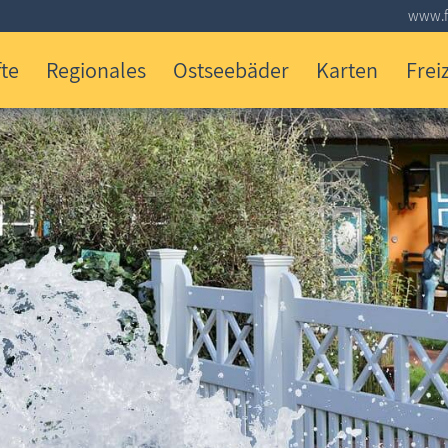
www.fi
te
Regionales
Ostseebäder
Karten
Freiz