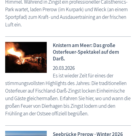
Himmel. Während in Zingst ein professioneller Calisthenics-
Park wartet, laden Prerow (im Kurpark) und Wieck (an einem
Sportpfad) zum Kraft- und Ausdauertraining an der frischen
Luft ein.
Knistern am Meer: Das große
Osterfeuer-Spektakel auf dem
Darß.
20.03.2026
Es ist wieder Zeit für eines der
stimmungsvollsten Highlights des Jahres: Die traditionellen
Osterfeuer auf Fischland-Darß-Zingst locken Einheimische
und Gäste gleichermaßen. Erfahren Sie hier, wo und wann die
großen Feuer von Dierhagen bis Zingst lodern und den
Frühling an der Ostsee offiziell begrüßen.
Seebrücke Prerow · Winter 2026