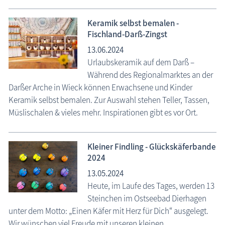
Keramik selbst bemalen -
Fischland-Darß-Zingst
13.06.2024
Urlaubskeramik auf dem Darß –
Während des Regional­marktes an der
Darßer Arche in Wieck können Erwachsene und Kinder
Keramik selbst bemalen. Zur Auswahl stehen Teller, Tassen,
Müslischalen & vieles mehr. Inspirationen gibt es vor Ort.
Kleiner Findling - Glückskäferbande
2024
13.05.2024
Heute, im Laufe des Tages, werden 13
Steinchen im Ostseebad Dierhagen
unter dem Motto: „Einen Käfer mit Herz für Dich“ ausgelegt.
Wir wünschen viel Freude mit unseren kleinen