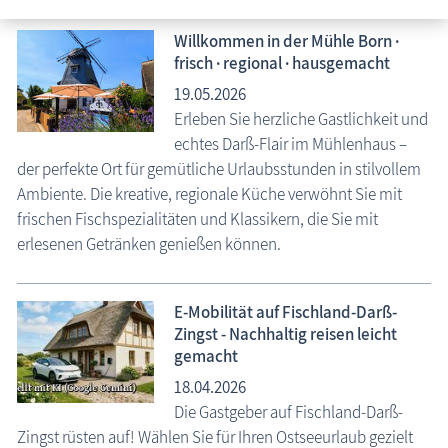
Willkommen in der Mühle Born ·
frisch · regional · hausgemacht
19.05.2026
Erleben Sie herzliche Gastlichkeit und
echtes Darß-Flair im Mühlenhaus –
der perfekte Ort für gemütliche Urlaubsstunden in stilvollem
Fischland-Darß-Zingst.net: neu eingestellte Unterkünfte, neue Beiträge,
Ambiente. Die kreative, regionale Küche verwöhnt Sie mit
neue Bilderserien von traditionellen Festen
frischen Fischspezialitäten und Klassikern, die Sie mit
erlesenen Getränken genießen können.
E-Mobilität auf Fischland-Darß-
Zingst - Nachhaltig reisen leicht
gemacht
18.04.2026
Die Gastgeber auf Fischland-Darß-
Zingst rüsten auf! Wählen Sie für Ihren Ostseeurlaub gezielt