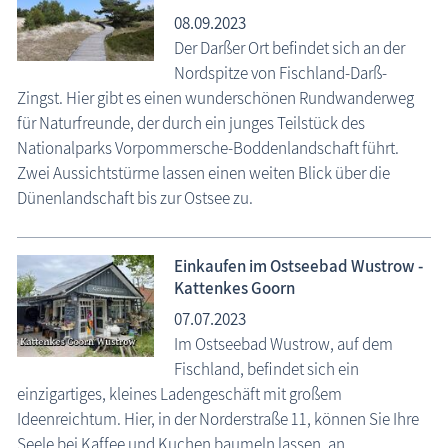
08.09.2023
Der Darßer Ort befindet sich an der
Nordspitze von Fischland-Darß-
Zingst. Hier gibt es einen wunderschönen Rundwanderweg
für Naturfreunde, der durch ein junges Teilstück des
Nationalparks Vorpommersche-Boddenlandschaft führt.
Zwei Aussichtstürme lassen einen weiten Blick über die
Dünenlandschaft bis zur Ostsee zu.
Einkaufen im Ostseebad Wustrow -
Kattenkes Goorn
07.07.2023
Im Ostseebad Wustrow, auf dem
Fischland, befindet sich ein
einzigartiges, kleines Ladengeschäft mit großem
Ideenreichtum. Hier, in der Norderstraße 11, können Sie Ihre
Seele bei Kaffee und Kuchen baumeln lassen, an