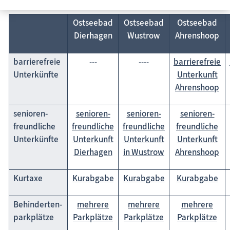
Unterhaltsames
Ostseebad
Ostseebad
Ostseebad
Wissenswertes
Dierhagen
Wustrow
Ahrenshoop
Veranstaltungen
barrierefreie
---
----
barrierefreie
Unterkünfte
Unterkunft
Ahrenshoop
senioren-
senioren-
senioren-
senioren-
freundliche
freundliche
freundliche
freundliche
Unterkünfte
Unterkunft
Unterkunft
Unterkunft
Dierhagen
in Wustrow
Ahrenshoop
Kurtaxe
Kurabgabe
Kurabgabe
Kurabgabe
Behinderten-
mehrere
mehrere
mehrere
parkplätze
Parkplätze
Parkplätze
Parkplätze