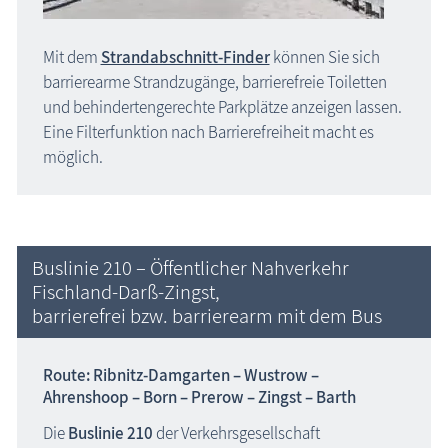
Mit dem
Strandabschnitt-Finder
können Sie sich
barrierearme Strandzugänge, barrierefreie Toiletten
und behindertengerechte Parkplätze anzeigen lassen.
Eine Filterfunktion nach Barrierefreiheit macht es
möglich.
Buslinie 210 – Öffentlicher Nahverkehr
Fischland-Darß-Zingst,
barrierefrei bzw. barrierearm mit dem Bus
Route: Ribnitz-Damgarten – Wustrow –
Ahrenshoop – Born – Prerow – Zingst – Barth
Die
Buslinie 210
der Verkehrsgesellschaft