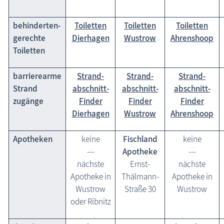
behinderten-
Toiletten
Toiletten
Toiletten
gerechte
Dierhagen
Wustrow
Ahrenshoop
Toiletten
barrierearme
Strand-
Strand-
Strand-
Strand
abschnitt-
abschnitt-
abschnitt-
zugänge
Finder
Finder
Finder
Dierhagen
Wustrow
Ahrenshoop
Apotheken
keine
Fischland
keine
---
Apotheke
---
nächste
Ernst-
nächste
Apotheke in
Thälmann-
Apotheke in
Wustrow
Straße 30
Wustrow
oder Ribnitz