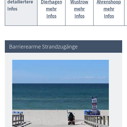
detailiertere
Dierhagen
Wustrow
Ahrenshoop
Infos
mehr
mehr
mehr
Infos
Infos
Infos
Barrierearme Strandzugänge