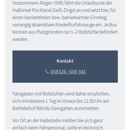
Vorpommern-Rügen (VVR) fährt die Urlaubsorte der
Halbinsel Fischland-Darß-Zingst an und setzt hier, für
einen barrierefreien bzw. barrierearmen Einstieg,
vorrangig absenkbare Niederflurfahrzeuge ein. Je Bus
können aus Platzgründen nur 1–2 Rollstühle befördert
werden.
Kontakt
038326 / 600 341
Fahrgästen mit Rollstühlen wird daher empfohlen,
sich mindestens 1 Tag im Voraus bis 12.00 Uhr am
Betriebshof Ribnitz-Damgarten anzumelden.
Vor Ort an der Haltestelle melden Sie sich ganz
einfach beim Fahrpersonal, sollte es technisch