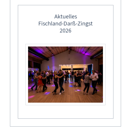
Aktuelles
Bemerkungen
*
Fischland-Darß-Zingst
2026
Datenschutzerklärung
Ich habe
gelesen und
die
akzeptiere sie.
Sicherheitsabfrage*