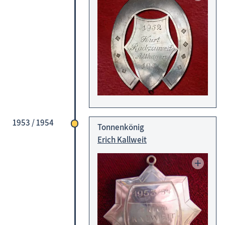
1990 - 1999
2000 - 2010
2010 - 2019
2020 - 2029
Borner Tonnenfest
Borner Fastnachts-tonnenabschlagen
Dierhäger Tonnenfest
Wiecker Tonnenfest
1953 / 1954
Wustrower Tonnenfest
Tonnenkönig
Erich Kallweit
Prerower Tonnenfest
Bezirkstonnenabschlagen
up platt
Vereinsarbeit
Zeitzeugen
Begriffe der Region