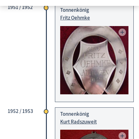
1951 / 1952
Fischländer Strandgalopprennen
Tonnenkönig
Fritz Oehmke
Lauferlebnisse
Lichterzauber
Oldtimer Sterntreffen
Prerower Drachenfest
Regatten
Tonnenabschlagen
Darßer Damen-Tonnenfest
Ahrenshooper Tonnenfest
1920 - 1929
1930 - 1940
1952 / 1953
Tonnenkönig
1950 - 1959
Kurt Radszuweit
1960 - 1969
1970 - 1989