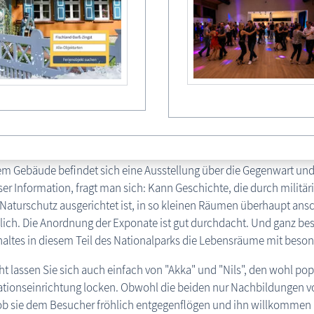
em Gebäude befindet sich eine Ausstellung über die Gegenwart un
ser Information, fragt man sich: Kann Geschichte, die durch militär
 Naturschutz ausgerichtet ist, in so kleinen Räumen überhaupt ansc
lich. Die Anordnung der Exponate ist gut durchdacht. Und ganz be
altes in diesem Teil des Nationalparks die Lebensräume mit beso
cht lassen Sie sich auch einfach von "Akka" und "Nils", den wohl po
tionseinrichtung locken. Obwohl die beiden nur Nachbildungen vo
 ob sie dem Besucher fröhlich entgegenflögen und ihn willkommen h