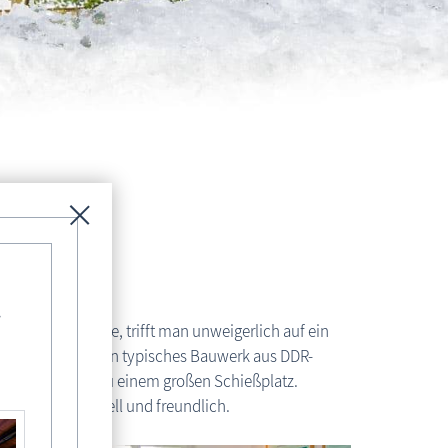
e Wiese
-
 Sundische Wiese, trifft man unweigerlich auf ein
ne Konturen als ein typisches Bauwerk aus DDR-
tand am Eingang zu einem großen Schießplatz.
ie Räume sind hell und freundlich.