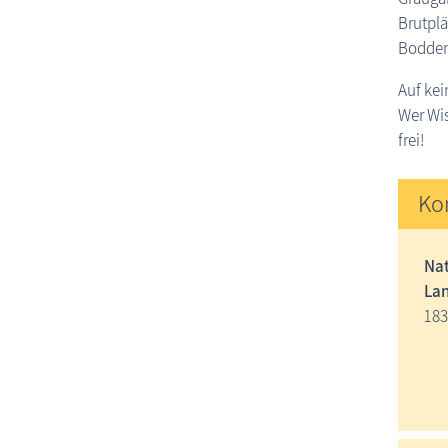
Brutpl
Boddenl
Auf kei
Wer Wis
frei!
Ko
Nat
Lan
183