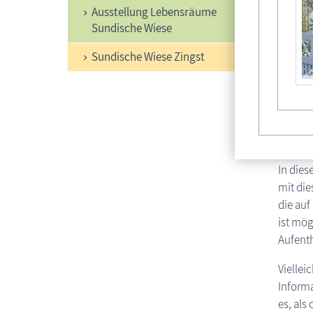
Ausstellung Lebensräume
Sundische Wiese
Sundische Wiese Zingst
In dies
mit die
die auf
ist mög
Aufenth
Viellei
Informa
es, als