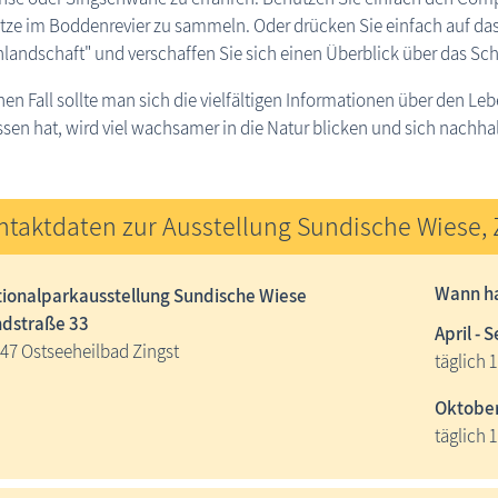
ätze im Boddenrevier zu sammeln. Oder drücken Sie einfach auf d
andschaft" und verschaffen Sie sich einen Überblick über das Schu
nen Fall sollte man sich die vielfältigen Informationen über den 
sen hat, wird viel wachsamer in die Natur blicken und sich nachhalti
ntaktdaten zur Ausstellung Sundische Wiese, 
Wann ha
ionalparkausstellung Sundische Wiese
dstraße 33
April -
47 Ostseeheilbad Zingst
täglich 
Oktober
täglich 