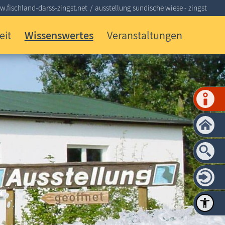
.fischland-darss-zingst.net
ausstellung sundische wiese - zingst
eit
Wissenswertes
Veranstaltungen