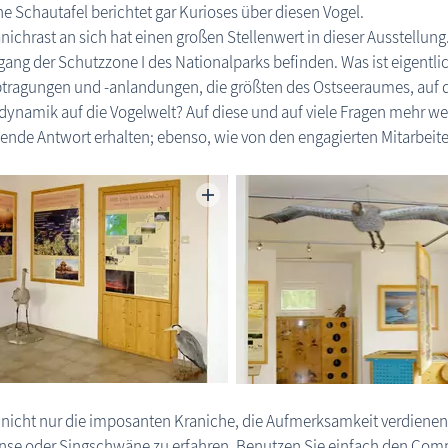
ne Schautafel berichtet gar Kurioses über diesen Vogel.
nichrast an sich hat einen großen Stellenwert in dieser Ausstellung.
ang der Schutzzone I des Nationalparks befinden. Was ist eigentlic
tragungen und -anlandungen, die größten des Ostseeraumes, auf d
ynamik auf die Vogelwelt? Auf diese und auf viele Fragen mehr we
nde Antwort erhalten; ebenso, wie von den engagierten Mitarbeit
 nicht nur die imposanten Kraniche, die Aufmerksamkeit verdienen.
nse oder Singschwäne zu erfahren. Benutzen Sie einfach den Com