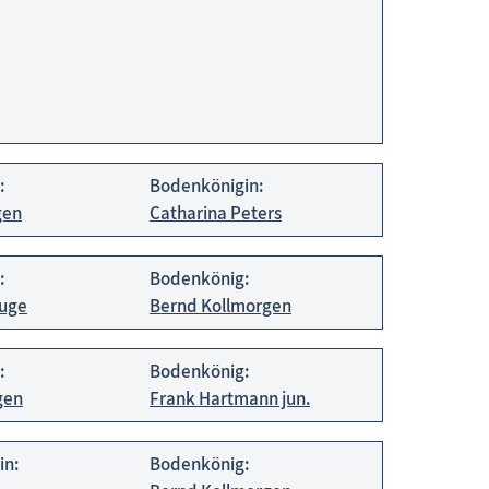
:
Bodenkönigin:
gen
Catharina Peters
:
Bodenkönig:
luge
Bernd Kollmorgen
:
Bodenkönig:
gen
Frank Hartmann jun.
in:
Bodenkönig: