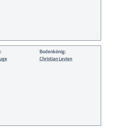
:
Bodenkönig:
luge
Christian Levien
Tonnenabschlagen, Tonnenfest