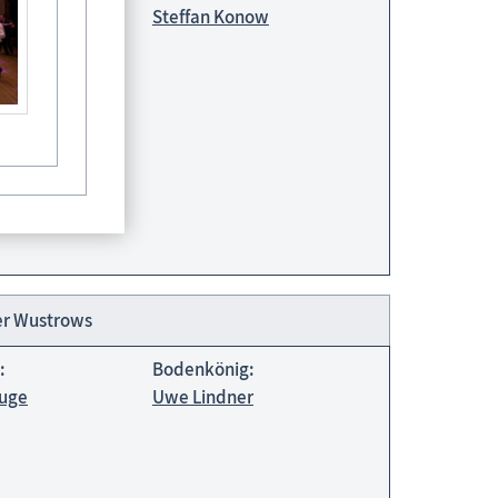
ge
Steffan Konow
Könige der Tonnenfeste
er Wustrows
:
Bodenkönig:
luge
Uwe Lindner