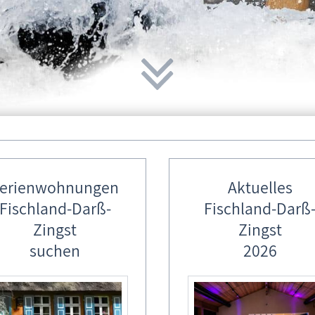
ad Wustrow
nenabschlagen 2010 - 2019
nenkönige, Stäbenkönige & Bodenk
erienwohnungen
Aktuelles
Fischland-Darß-
Fischland-Darß
Zingst
Zingst
1920 - 1929
1930 - 1939
1950 - 1959
suchen
2026
1980 - 1989
1990 - 1999
2000 - 2009
 11
Tonnenkönig:
Stäbenkönig