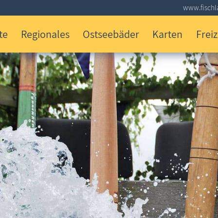
www.fischla
te
Regionales
Ostseebäder
Karten
Freiz