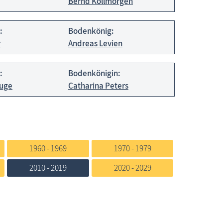
Bernd Kollmorgen
:
Bodenkönig:
r
Andreas Levien
:
Bodenkönigin:
luge
Catharina Peters
1960 - 1969
1970 - 1979
2010 - 2019
2020 - 2029