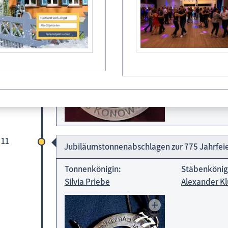
Andreas Konow
Thomas Run
 11
Jubiläumstonnenabschlagen zur 775 Jahrfei
Tonnenkönigin:
Stäbenkönig
Silvia Priebe
Alexander K