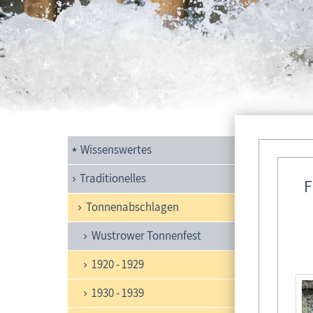
Ostseeb
Wissenswertes
Ton
Traditionelles
Ton
F
Tonnenabschlagen
Wustrower Tonnenfest
1920 - 1929
1930 - 1939
2010/