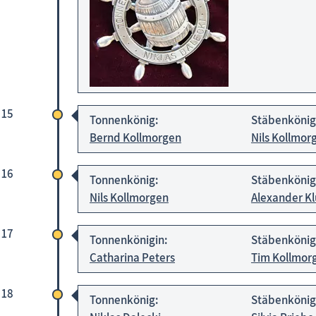
 15
Tonnenkönig:
Stäbenkönig
Bernd Kollmorgen
Nils Kollmor
 16
Tonnenkönig:
Stäbenkönig
Nils Kollmorgen
Alexander K
 17
Tonnenkönigin:
Stäbenkönig
Catharina Peters
Tim Kollmor
 18
Tonnenkönig:
Stäbenkönig