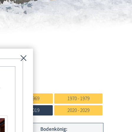
önige
-
1960 - 1969
1970 - 1979
2010 - 2019
2020 - 2029
:
Bodenkönig: