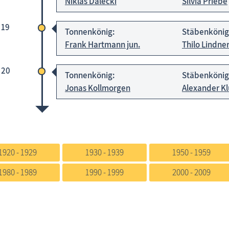
Niklas Dalecki
Silvia Priebe
 19
Tonnenkönig:
Stäbenkönig
Frank Hartmann jun.
Thilo Lindne
 20
Tonnenkönig:
Stäbenkönig
Jonas Kollmorgen
Alexander K
1920 - 1929
1930 - 1939
1950 - 1959
1980 - 1989
1990 - 1999
2000 - 2009