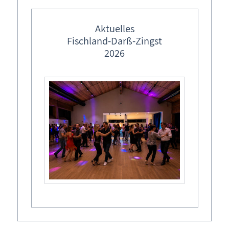
Seebrücken
Spielplätze, Baby wickeln
Aktuelles
Fischland-Darß-Zingst
Strandabschnitte
2026
Tankstellen / E-Ladestationen
Toiletten / Parken / Barrierefreiheit
Urlaubsorte FDZ
Mecklenburg-Vorpommern
Freizeit
Wissenswertes
Veranstaltungen