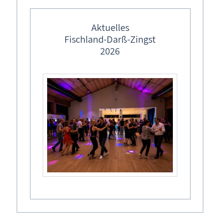
Ostseebad Wustrow
Aktuelles
Ostseeheilbad Zingst
Fischland-Darß-Zingst
Ausflüge, Tourenvorschläge
2026
Dienstleister, regionale Anbieter
Sehenswürdigkeiten
Klicken Sie hier um die externen Inhalte zu laden.
Schutzzonen
Seebrücken
Spielplätze, Baby wickeln
Strandabschnitte
Tankstellen / E-Ladestationen
Allgemeines
Toiletten / Parken / Barrierefreiheit
Anfragen
Urlaubsorte FDZ