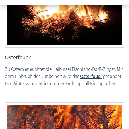
Fischländer Strandgalopprennen
Lauferlebnisse
Lichterzauber
Lichtertanz der Elemente
Osterfeuer
Tannenbaumverbrennen
Osterfeuer
Oldtimer Sterntreffen
Zu Ostern erleuchtet die Halbinsel Fischland-Darß-Zingst. Mit
Prerower Drachenfest
dem Einbruch der Dunkelheit wird das
Osterfeuer
gezündet.
Regatten
Der Winter wird vertrieben - der Frühling soll Einzug halten.
Tonnenabschlagen
up platt
Vereinsarbeit
Zeitzeugen