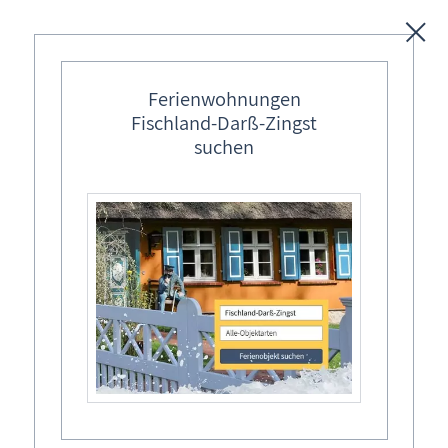
Unterkünfte
Ferienwohnungen
Fischland-Darß-Zingst
Regionales
suchen
Ostseebäder
Karten
Impressum
Freizeit
Wissenswertes
Angaben gemäß § 5 TMG
Informationssystem Fischland-Darß-Zingst
Veranstaltungen
Sabine Viertel
viertel-net
Zum Lebensbaum 9