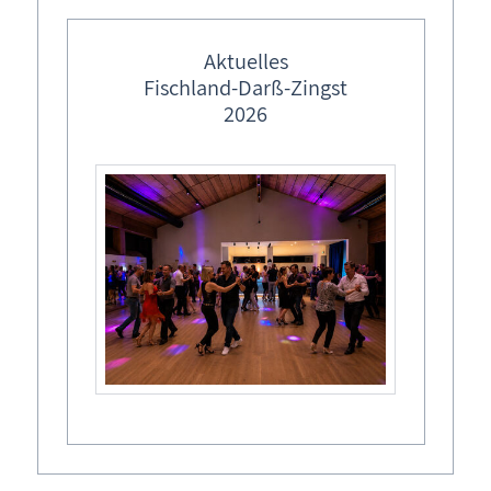
18182 Rövershagen
Aktuelles
Fischland-Darß-Zingst
Kontakt
2026
Telefon: 038 202-306 87
E-Mail:
w
bm
st
r
f
schl
nd-d
rss-z
ngst
n
t
Redaktionell verantwortlich
Sabine Viertel
Zum Lebensbaum 9
18182 Rövershagen
Umsatzsteuer-ID
Umsatzsteuer-Identifikationsnummer gemäß § 27 a