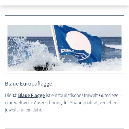
Zwickelerlass
Begriffe der Region
Veranstaltungen
Blaue Europaflagge
Die
Blaue Flagge
ist ein touristische Umwelt-Gütesiegel -
eine weltweite Auszeichnung der Strandqualität, verliehen
jeweils für ein Jahr.