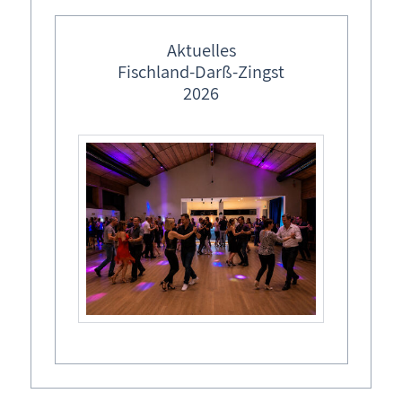
Zingst
Geschichtliches
Aktuelles
Kranichbeobachtung
Fischland-Darß-Zingst
2026
Maritimes
Ostsee & Bodden
Seebrücken
Sturmflutschutz Ostzingst
Fischland-Darß-Zingst Ostsee und Bodden
Seenotrettung Wustrow
Zingster Badewesen
Badewesen, Badekultur, Bademoden,
Sehenswertes
Baderegeln
Traditionelles
Zingster Badewesen
Vereinsarbeit
Baderegeln
heute
Zeitzeugen
Badekultur
&
Bademoden
früherer Zeiten,