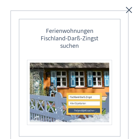
Unterkünfte
Ferienwohnungen
Fischland-Darß-Zingst
Regionales
suchen
Ostseebäder
Karten
Freizeit
Wissenswertes
Aktuelles
Region: Ostsee
→
Mecklenburg-Vorpommern
→
Fischland Darß Zingst
→
Ostsee / Bodden
Blog »Meine schöne Ostsee«
Ostsee und Bodden - Fischland-Darß-
Ostsee & Bodden
Fischland-Darß-Zingst