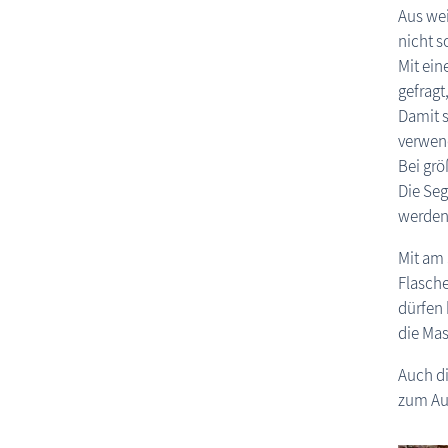
Aus wei
nicht s
Mit ein
gefragt
Damit s
verwend
Bei grö
Die Seg
werden 
Mit am 
Flasche
dürfen 
die Mas
Auch di
zum Au