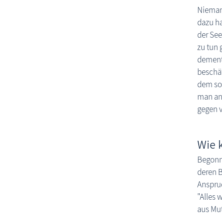
Niemand
dazu ha
der See
zu tun 
dement
beschäf
dem sog
man an 
gegen v
Wie 
Begonne
deren B
Anspru
"Alles 
aus Mut