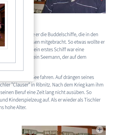
er.
unge bewunderte er die Buddelschiffe, die in den
ie von ihren Reisen mitgebracht. So etwas wollte er
Buddelschiffbau
 seinem Vater. Sein erstes Schiff war eine
iffspezialist bei, ein Seemann, der auf dem
r.
 Vorfahren, zur See fahren. Auf drängen seines
ischler "Clauser" in Ribnitz. Nach dem Krieg kam ihm
seinen Beruf eine Zeit lang nicht ausüben. So
d Kinderspielzeug auf. Als er wieder als Tischler
s hohe Alter.