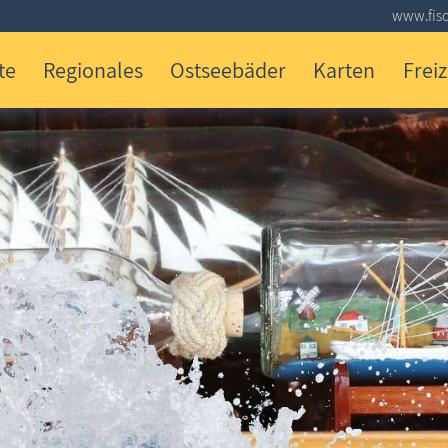
www.fisc
te
Regionales
Ostseebäder
Karten
Freiz