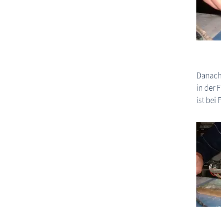
Danach 
in der 
ist bei 