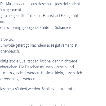
 Die Masten werden aus Haselnuss (das Holz bricht
tärke gebracht.
n hergestellte Takelage. Hier ist viel Feingefühl
 mm.
rden u-förmig gebogene Drähte als Scharniere
arbeitet.
umwolle gefertigt. Nachdem alles gut vernäht ist,
laschenbauch.
tig ist die Qualität der Flasche, denn nicht jede
 gebrauchen. Die Flaschen müssen klar sein und
 muss geachtet werden. Ist sie zu klein, lassen sich
che zerschlagen werden.
 Flasche gesäubert werden. Schließlich kommt sie