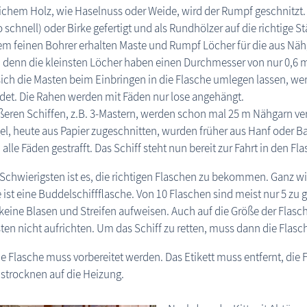
chem Holz, wie Haselnuss oder Weide, wird der Rumpf geschnitzt.
o schnell) oder Birke gefertigt und als Rundhölzer auf die richtige S
em feinen Bohrer erhalten Maste und Rumpf Löcher für die aus Nähgar
, denn die kleinsten Löcher haben einen Durchmesser von nur 0,6
ich die Masten beim Einbringen in die Flasche umlegen lassen, we
et. Die Rahen werden mit Fäden nur lose angehängt.
ßeren Schiffen, z.B. 3-Mastern, werden schon mal 25 m Nähgarn ver
el, heute aus Papier zugeschnitten, wurden früher aus Hanf oder Ba
alle Fäden gestrafft. Das Schiff steht nun bereit zur Fahrt in den F
Schwierigsten ist es, die richtigen Flaschen zu bekommen. Ganz wich
 ist eine Buddelschiffflasche. Von 10 Flaschen sind meist nur 5 zu
keine Blasen und Streifen aufweisen. Auch auf die Größe der Flasche
ten nicht aufrichten. Um das Schiff zu retten, muss dann die Flas
e Flasche muss vorbereitet werden. Das Etikett muss entfernt, die
strocknen auf die Heizung.