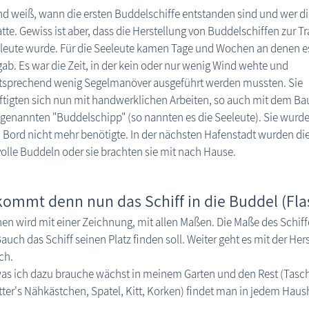
 weiß, wann die ersten Buddelschiffe entstanden sind und wer di
tte. Gewiss ist aber, dass die Herstellung von Buddelschiffen zur Tr
leute wurde. Für die Seeleute kamen Tage und Wochen an denen e
gab. Es war die Zeit, in der kein oder nur wenig Wind wehte und
sprechend wenig Segelmanöver ausgeführt werden mussten. Sie
tigten sich nun mit handwerklichen Arbeiten, so auch mit dem Ba
enannten "Buddelschipp" (so nannten es die Seeleute). Sie wurden 
Bord nicht mehr benötigte. In der nächsten Hafenstadt wurden di
olle Buddeln oder sie brachten sie mit nach Hause.
kommt denn nun das Schiff in die Buddel (Fla
n wird mit einer Zeichnung, mit allen Maßen. Die Maße des Schiffe
auch das Schiff seinen Platz finden soll. Weiter geht es mit der Her
ch.
was ich dazu brauche wächst in meinem Garten und den Rest (Tasc
ter's Nähkästchen, Spatel, Kitt, Korken) findet man in jedem Hausha