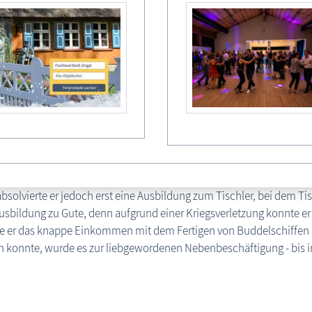
ne umfangreiche Sammlung alter Baupläne, Fotos und Kapitänsbild
lientradition - Buddelschiffbau
onow stammte aus einer alten Seefahrerfamilie. Schon als kleiner J
n der Ahrenshooper und Althäger Häuser standen. Seeleute hatten s
nnen! Mit viel Freude und Ausdauer erlernte er dieses Handwerk bei
brigg. Die Kniffe, die ihm noch fehlten, brachte ihm ein Buddelsch
oot seines Vaters arbeitete und vorher als Segelmacher zur See fuh
 Zeesenboot seines Vaters groß geworden wollte auch er, wie seine
absolvierte er jedoch erst eine Ausbildung zum Tischler, bei dem T
usbildung zu Gute, denn aufgrund einer Kriegsverletzung konnte er 
e er das knappe Einkommen mit dem Fertigen von Buddelschiffen un
n konnte, wurde es zur liebgewordenen Nebenbeschäftigung - bis in