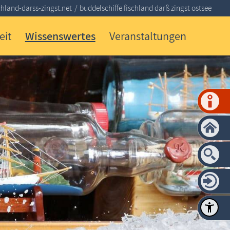
hland-darss-zingst.net
buddelschiffe fischland darß zingst ostsee
eit
Wissenswertes
Veranstaltungen