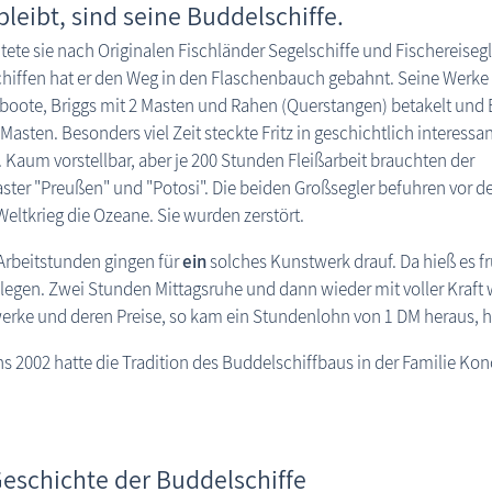
leibt, sind seine Buddelschiffe.
itete sie nach Originalen Fischländer Segelschiffe und Fischereisegl
hiffen hat er den Weg in den Flaschenbauch gebahnt. Seine Werke
oote, Briggs mit 2 Masten und Rahen (Querstangen) betakelt und 
 Masten. Besonders viel Zeit steckte Fritz in geschichtlich interessa
. Kaum vorstellbar, aber je 200 Stunden Fleißarbeit brauchten der
ter "Preußen" und "Potosi". Die beiden Großsegler befuhren vor 
Weltkrieg die Ozeane. Sie wurden zerstört.
 Arbeitstunden gingen für
ein
solches Kunstwerk drauf. Da hieß es 
legen. Zwei Stunden Mittagsruhe und dann wieder mit voller Kraft 
rke und deren Preise, so kam ein Stundenlohn von 1 DM heraus, h
s 2002 hatte die Tradition des Buddelschiffbaus in der Familie Kon
Geschichte der Buddelschiffe