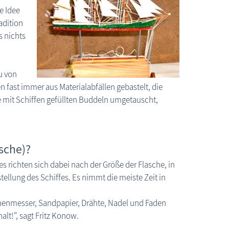
e Idee
adition
s nichts
u von
fast immer aus Materialabfällen gebastelt, die
e mit Schiffen gefüllten Buddeln umgetauscht,
sche)?
s richten sich dabei nach der Größe der Flasche, in
stellung des Schiffes. Es nimmt die meiste Zeit in
henmesser, Sandpapier, Drähte, Nadel und Faden
lt!", sagt Fritz Konow.