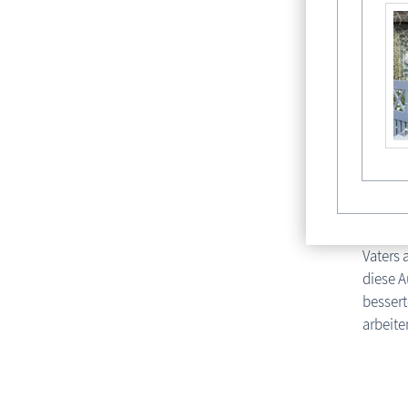
ihm ei
Fami
Fritz K
Fenster
auch kö
Schoner
Zeesenb
Auf dem
Vaters 
diese A
bessert
arbeite