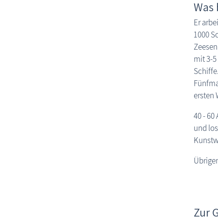
Was b
Er arbe
1000 Sc
Zeesenb
mit 3-5
Schiffe
Fünfmas
ersten 
40 - 60
und los
Kunstwe
Übrigen
Zur 