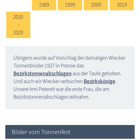
1989
1999
2009
2019
2020
-
2029
Übrigens wurde auf Vorschlag der damaligen Wiecker
Tonnenbrüder 1927 in Prerow das
Bezirkstonnenabschlagen
aus der Taufe gehoben.
Und auch wir Wiecker verbuchen
Bezirks­könige
.
Unsere Irmi Petereit war die erste Frau, die am
Bezirkstonnenabschlagen teilnahm.
Bilder vom Tonnenfest