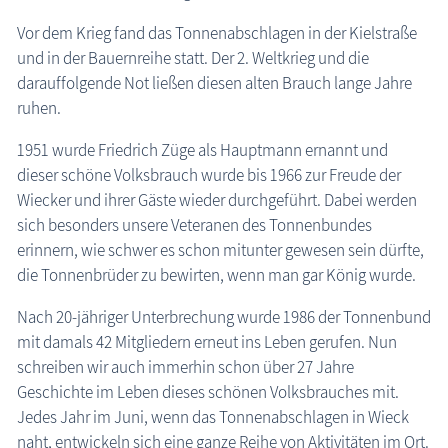
1986 - 1989
Vor dem Krieg fand das Tonnenabschlagen in der Kielstraße
1990 - 1999
und in der Bauernreihe statt. Der 2. Weltkrieg und die
2000 - 2009
darauffolgende Not ließen diesen alten Brauch lange Jahre
2010 - 2019
ruhen.
2020 - 2029
1951 wurde Friedrich Züge als Hauptmann ernannt und
Wustrower Tonnenfest
dieser schöne Volksbrauch wurde bis 1966 zur Freude der
Prerower Tonnenfest
Wiecker und ihrer Gäste wieder durchgeführt. Dabei werden
Bezirkstonnenabschlagen
sich besonders unsere Veteranen des Tonnenbundes
erinnern, wie schwer es schon mitunter gewesen sein dürfte,
up platt
die Tonnenbrüder zu bewirten, wenn man gar König wurde.
Vereinsarbeit
Nach 20-jähriger Unterbrechung wurde 1986 der Tonnenbund
Zeitzeugen
mit damals 42 Mitgliedern erneut ins Leben gerufen. Nun
Begriffe der Region
schreiben wir auch immerhin schon über 27 Jahre
Geschichte im Leben dieses schönen Volksbrauches mit.
Veranstaltungen
Jedes Jahr im Juni, wenn das Tonnenabschlagen in Wieck
naht, entwickeln sich eine ganze Reihe von Aktivitäten im Ort.