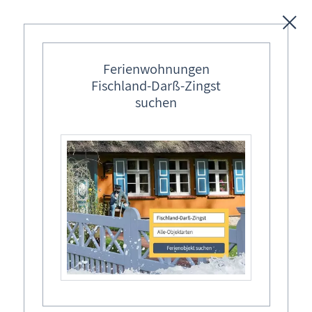
Unterkünfte
Ferienwohnungen
Fischland-Darß-Zingst
Regionales
suchen
Ostseebäder
Karten
Region: Ostsee → Mecklenburg-Vorpommern →
Fischland-Darß-Zingst
→ im Urlaub in
Wieck a. Darß
Freizeit
Tonnenabschlagen Wieck a. Darß
Wissenswertes
Über 200 Jahre Tonnenabschlagen
Aktuelles
Blog »Meine schöne Ostsee«
Fischland-Darß-Zingst