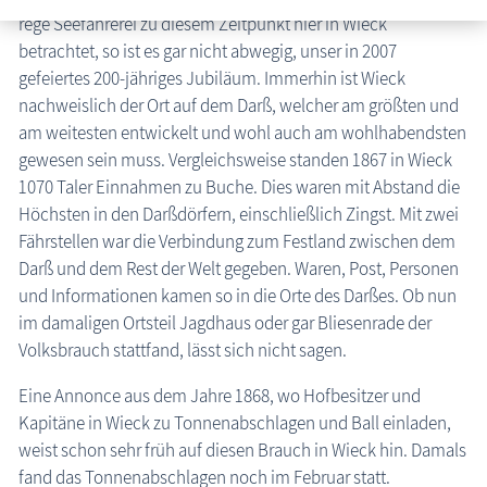
rege Seefahrerei zu diesem Zeitpunkt hier in Wieck
Fischländer Strandgalopprennen
betrachtet, so ist es gar nicht abwegig, unser in 2007
Lauferlebnisse
gefeiertes 200-jähriges Jubiläum. Immerhin ist Wieck
nachweislich der Ort auf dem Darß, welcher am größten und
Lichterzauber
am weitesten entwickelt und wohl auch am wohlhabendsten
Oldtimer Sterntreffen
gewesen sein muss. Vergleichsweise standen 1867 in Wieck
Prerower Drachenfest
1070 Taler Einnahmen zu Buche. Dies waren mit Abstand die
Regatten
Höchsten in den Darßdörfern, einschließlich Zingst. Mit zwei
Fährstellen war die Verbindung zum Festland zwischen dem
Tonnenabschlagen
Darß und dem Rest der Welt gegeben. Waren, Post, Personen
Darßer Damen-Tonnenfest
und Informationen kamen so in die Orte des Darßes. Ob nun
Ahrenshooper Tonnenfest
im damaligen Ortsteil Jagdhaus oder gar Bliesenrade der
Borner Tonnenfest
Volksbrauch stattfand, lässt sich nicht sagen.
Borner Fastnachts-tonnenabschlagen
Eine Annonce aus dem Jahre 1868, wo Hofbesitzer und
Dierhäger Tonnenfest
Kapitäne in Wieck zu Tonnenabschlagen und Ball einladen,
Wiecker Tonnenfest
weist schon sehr früh auf diesen Brauch in Wieck hin. Damals
Bilderserien
fand das Tonnen­abschlagen noch im Februar statt.