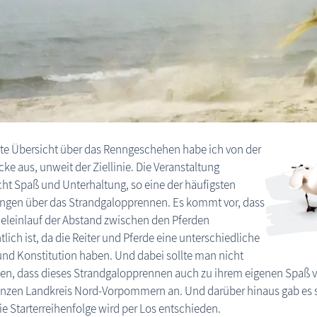
te Übersicht über das Renngeschehen habe ich von der
ke aus, unweit der Ziellinie. Die Veranstaltung
cht Spaß und Unterhaltung, so eine der häufigsten
ngen über das Strandgalopprennen. Es kommt vor, dass
eleinlauf der Abstand zwischen den Pferden
tlich ist, da die Reiter und Pferde eine unterschiedliche
Reiter reitend am Wustrower Strand im We
nd Konstitution haben. Und dabei sollte man nicht
en, dass dieses Strandgalopprennen auch zu ihrem eigenen Spaß ve
nzen Landkreis Nord-Vorpommern an. Und darüber hinaus gab es 
Die Starterreihenfolge wird per Los entschieden.