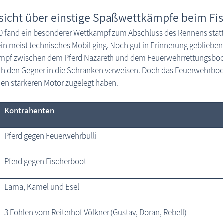
sicht über einstige Spaßwettkämpfe beim Fi
0 fand ein besonderer Wettkampf zum Abschluss des Rennens statt
in meist technisches Mobil ging. Noch gut in Erinnerung geblieben
pf zwischen dem Pferd Nazareth und dem Feuerwehr­rettungsboot.
h den Gegner in die Schranken verweisen. Doch das Feuerwehrboot
nen stärkeren Motor zugelegt haben.
Kontrahenten
Pferd gegen Feuerwehrbulli
Pferd gegen Fischerboot
Lama, Kamel und Esel
3 Fohlen vom Reiterhof Völkner (Gustav, Doran, Rebell)