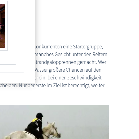
Fischländer Strandgalopprennen
tens bilden zwei Konkurrenten eine Startergruppe,
ppen am Start. So manches Gesicht unter den Reitern
 Erfahrungen beim Strandgalopprennen gemacht. Wer
ren Untergrund am Wasser größere Chancen auf den
fe der Pferde tiefer ein, bei einer Geschwindigkeit
eiden. Nur der erste im Ziel ist berechtigt, weiter