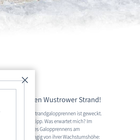
prennen an den Wustrower Strand!
-
teresse für das Strandgalopprennen ist geweckt.
 Veranstaltungstipp. Was erwartet mich? Im
 über den Ablauf des Galopprennens am
i Kategorien, abhängig von ihrer Wachstumshöhe: