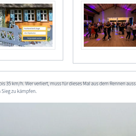
ategorie I – Ponys bis zu einer Höhe von 130 cm
ategorie II – Kleinpferde bis zu einer Widerristhöhe von 150 cm
ategorie III – Großpferde ohne Beschränkungen
yreiten ist der Wettbewerb, bei dem die Kinder aktiv werden. Meis
ngs, wenn die Teilnehmerzahl sehr hoch ist, gibt es auch Dreiergru
 dem Fischland gut bekannt. Viele Reiter haben ihre persönlichen
e nötige Routine verfügt, weiß, dass ein Ritt auf dem etwas feste
rspricht als ein Ritt über den eher lockeren Sand. Hier sinken die Hu
bis 35 km/h. Wer verliert, muss für dieses Mal aus dem Rennen aussch
 Sieg zu kämpfen.