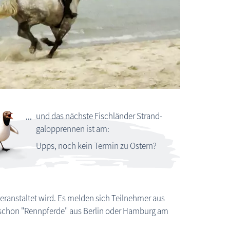
und das nächste Fischländer Strand­
galopp­rennen ist am:
Upps, noch kein Termin zu Ostern?
ttstreit um den Sieg beim Fischländer Strandgalopprennen
ranstaltet wird. Es melden sich Teilnehmer aus
schon "Rennpferde" aus Berlin oder Hamburg am