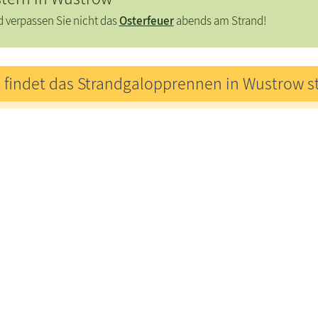
 verpassen Sie nicht das
Osterfeuer
abends am Strand
!
 findet das Strandgalopprennen in Wustrow st