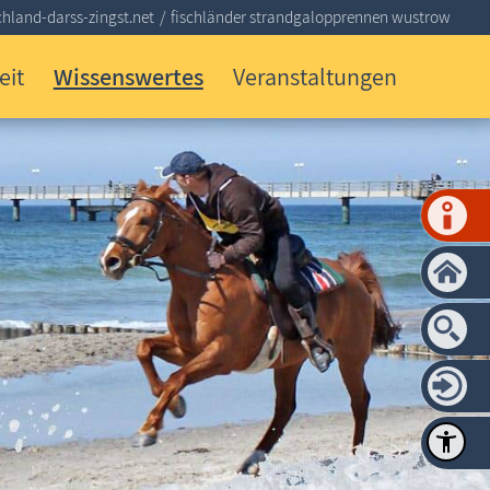
hland-darss-zingst.net
fischländer strandgalopprennen wustrow
eit
Wissenswertes
Veranstaltungen