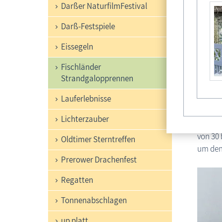
Darßer NaturfilmFestival
K
Darß-Festspiele
K
Eissegeln
K
Fischländer
Das Pon
Strandgalopprennen
allerdi
Lauferlebnisse
ist auf
über di
Lichterzauber
Sieg ve
von 30 
Oldtimer Sterntreffen
um den
Prerower Drachenfest
Regatten
Tonnenabschlagen
up platt