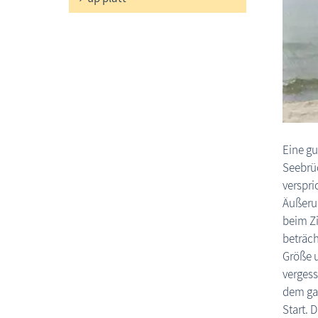
Eine gu
Seebrüc
verspri
Äußeru
beim Zi
beträch
Größe u
vergess
dem ga
Start. 