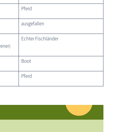
Pferd
ausgefallen
Echter Fischländer
rener)
Boot
Pferd