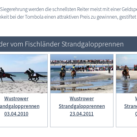
 Siegerehrung werden die schnellsten Reiter meist mit einer Geldsp
keit bei der Tombola einen attraktiven Preis zu gewinnen, gestift
lder vom Fischländer Strandgalopprennen
Wustrower
Wustrower
randgalopprennen
Strandgalopprennen
Stra
03.04.2010
23.04.2011