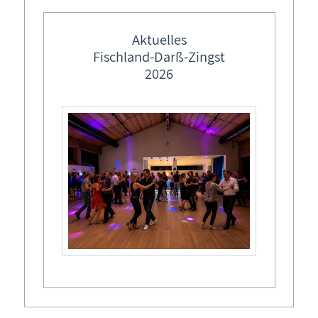
feste Veranstaltungstermine
Januar
Ostermärkte in M-V
Aktuelles
Fischland-Darß-Zingst
Lebendiger Adventskalender
01.01.
2026
Weihnachtsmärkte in M-V
Anbaden
18347 Ostseebad Dierhagen
01.01.
Anbaden
18375 Ostseebad Prerow
Ende Januar