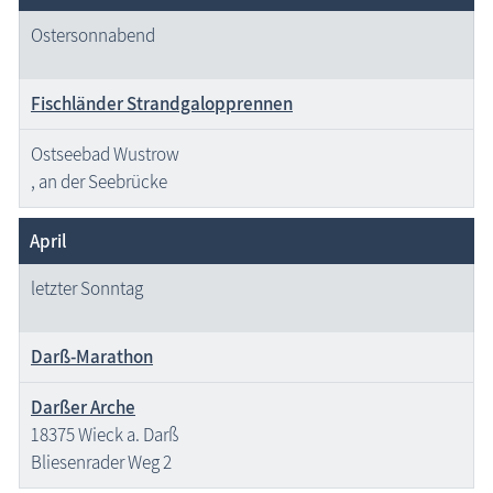
Ostersonnabend
Fischländer Strandgalopprennen
Ostseebad Wustrow
, an der Seebrücke
April
letzter Sonntag
Darß-Marathon
Darßer Arche
18375 Wieck a. Darß
Bliesenrader Weg 2