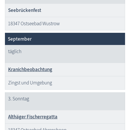
Seebrückenfest
18347 Ostseebad Wustrow
September
täglich
Kranichbeobachtung
Zingst und Umgebung
3. Sonntag
Althäger Fischerregatta
18347 Ostseebad Ahrenshoop