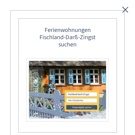
Unterkünfte
Ferienwohnungen
Fischland-Darß-Zingst
Regionales
suchen
Ostseebäder
Karten
Freizeit
Seebrücke Prerow · Winter 2026
Aktuelles
Wissenswertes
16. Feb 2026
Aktuelles
Blog »Meine schöne Ostsee«
Fischland-Darß-Zingst