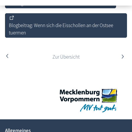
Allgemeine Informationen zur Seebrücke Prerow
Blogbeitrag: Wenn sich die Eisschollen an der Ostsee
tuermen
<
Zur Übersicht
>
Allgemeines