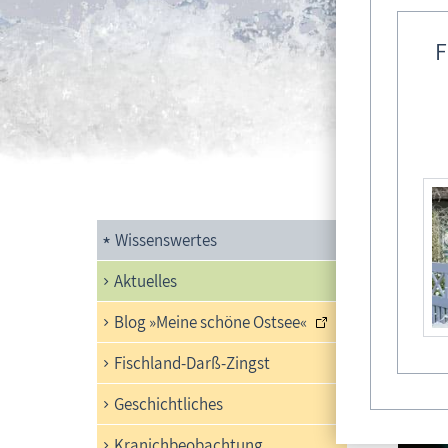
F
Bil
Wissenswertes
01. Feb
Aktuelles
Blog »Meine schöne Ostsee«
Fischland-Darß-Zingst
Geschichtliches
Kranichbeobachtung