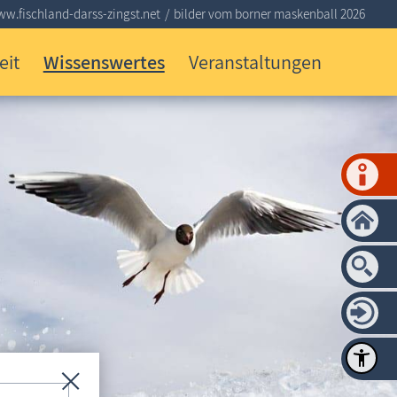
w.fischland-darss-zingst.net
bilder vom borner maskenball 2026
eit
Wissenswertes
Veranstaltungen