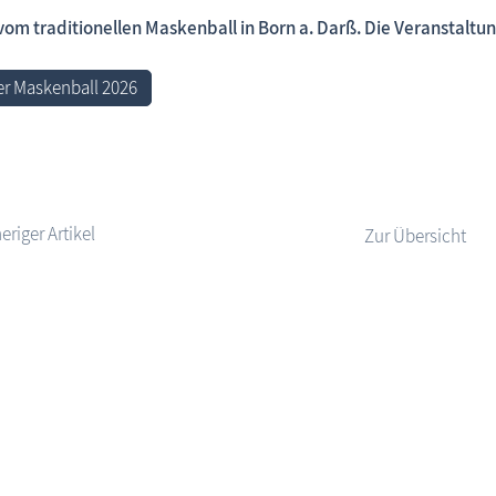
 vom traditionellen Maskenball in Born a. Darß. Die Veranstaltu
r Maskenball 2026
Fischland-Darß-Zingst.net: neu eingestellte Unterkünfte,
Zur Übersicht