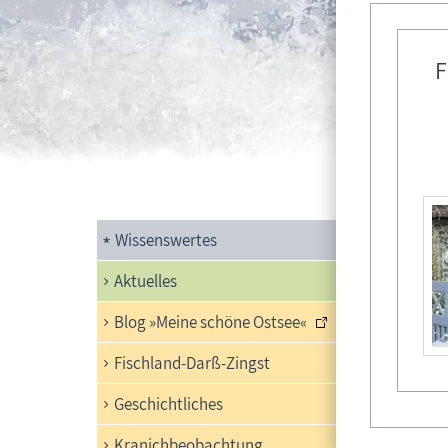
F
Aus
Wissenswertes
08. Sep
Aktuelles
Blog »Meine schöne Ostsee«
Fischland-Darß-Zingst
Geschichtliches
Kranichbeobachtung