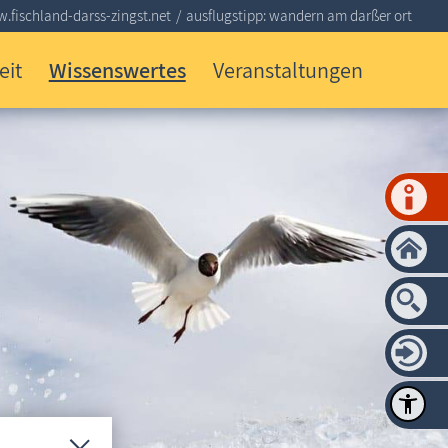
.fischland-darss-zingst.net
ausflugstipp: wandern am darßer ort
eit
Wissenswertes
Veranstaltungen