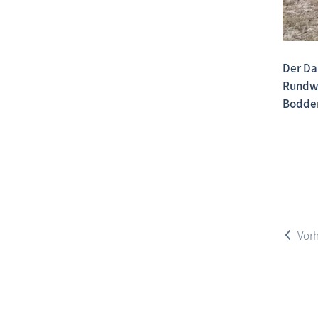
Der Da
Rundwa
Bodden
<