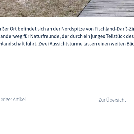
rßer Ort befindet sich an der Nordspitze von Fischland-Darß-Zi
Fischland-Darß-Zingst.net: neu eingestellte Unterkünfte,
nderweg für Naturfreunde, der durch ein junges Teilstück d
landschaft führt. Zwei Aussichtstürme lassen einen weiten Blic
Zur Übersicht