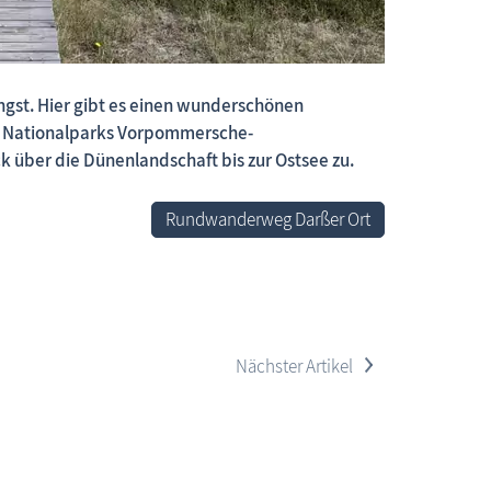
ngst. Hier gibt es einen wunderschönen
 neue Beiträge, neue Bilderserien von traditionellen Festen
es Nationalparks Vorpommersche-
k über die Dünenlandschaft bis zur Ostsee zu.
Rundwanderweg Darßer Ort
>