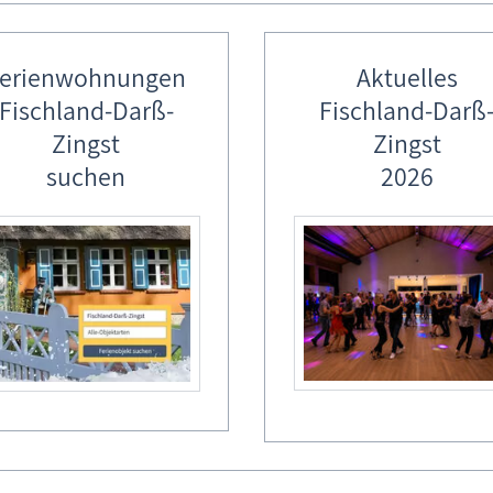
erienwohnungen
Aktuelles
Fischland-Darß-
Fischland-Darß
Zingst
Zingst
suchen
2026
flugstipp: Wandern am Darßer Ort
 2023