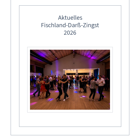
Karten
Aktuelles
Fischland-Darß-Zingst
Freizeit
2026
Wissenswertes
Veranstaltungen
Freizeitangebote
Erlebnishof Gut Darß in Born
Spiel, Spaß und Abenteuer auf Gut Darß! Der Erlebnishof ist
das perfekte Ausflugsziel für die ganze Familie. Mit
Born a. Darß: Erlebnishof Gut Darß
maßgeschneiderten Freizeitangeboten für jedes Alter sind
Spaß und Action garantiert!
Erlebnisse & Aktivitäten
Gutsküche & Eisdiele