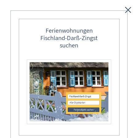
Unterkünfte
Ferienwohnungen
Fischland-Darß-Zingst
Regionales
suchen
Aktivitäten & Action
Essen & Trinken
Region: Ostsee
→
M-V
→
Fischland-Darß-Zingst
→
Born a. Darß
→
Regionale Produkte
Regionale Dienstleister
[Werbung]
Gesundheit & Wellness
Haus & Garten
Kreatives
Reiterhöfe: Reiten & Kutschen
Ostseebäder