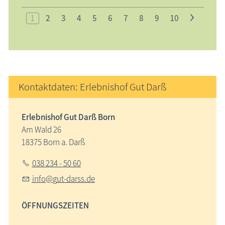
1
2
3
4
5
6
7
8
9
10
>
Kontaktdaten: Erlebnishof Gut Darß
Erlebnishof Gut Darß Born
Am Wald 26
18375 Born a. Darß
038 234 - 50 60
nf
g
t-d
rss
d
ÖFFNUNGSZEITEN