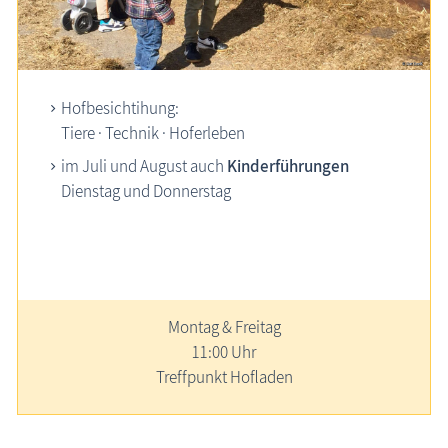
Hofbesichtihung:
Tiere · Technik
·
Hoferleben
im
Juli und August
auch
Kinderführungen
Dienstag und Donnerstag
Montag & Freitag
11:00 Uhr
Treffpunkt Hofladen