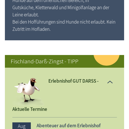
Hunde auf dem öffentlichen Bereich, in
Gutsküche, Kletterwald und Minigolfanlage an der
Leine erlaubt.
Bei den Hofführungen sind Hunde nicht erlaubt. Kein
Zutritt im Hofladen.
Fischland-Darß-Zingst - TIPP
Erlebnishof GUT DARSS -
Aktuelle Termine
Abenteuer auf dem Erlebnishof
Aug