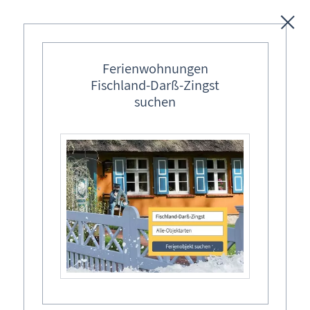
Unterkünfte
Ferienwohnungen
Fischland-Darß-Zingst
Regionales
suchen
Ostseebäder
Karten
Region: Ostsee
→
M-V
→
Fischland-Darß-Zingst
→
Born a. Darß
→
Regionale Dienstleister
[Werbung]
Freizeit
Wissenswertes
Veranstaltungen