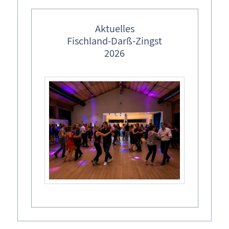
Aktuelles
Fischland-Darß-Zingst
2026
Born a. Darß: Erlebnishof Gut Darß
Gutsküche & Eisdiele
Erlebnishof Gut Darß in Born
In gemütlich-rustikaler Atmosphäre oder im einladenden
Außenbereich direkt auf dem Gutshof kann hier nach einer
Entdeckungstour über die Halbinsel eine ehrliche,
bodenständige Küche genossen werden.
Erlebnishof mit Spielanlagen in Born a. Darß
Erlebnisse & Aktivitäten
Gutsküche & Eisdiele