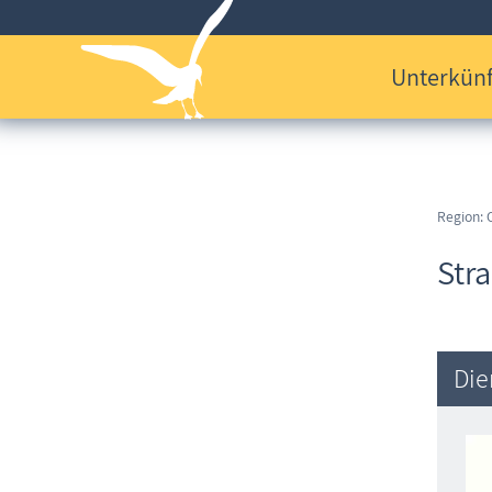
Unterkünf
Region: 
Str
Die