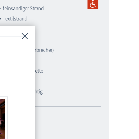
feinsandiger Strand
Textilstrand
FKK-Strand
Hundestrand *
Buhnen (Wellenbrecher)
Spielplatz *
-
Öffentliche Toilette
Parkplatz *
kurabgabepflichtig