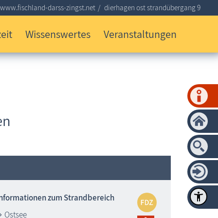
www.fischland-darss-zingst.net
dierhagen ost strandübergang 9
eit
Wissenswertes
Veranstaltungen
en
Informationen zum Strandbereich
Ostsee