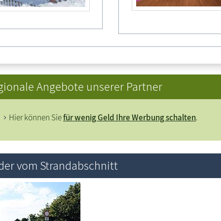
Parkplatz in der Pappelallee
Für die Richtigkeit und Vol
gionale Angebote unserer Partner
Hier können Sie
für wenig Geld Ihre Werbung schalten
.
lder vom Strandabschnitt