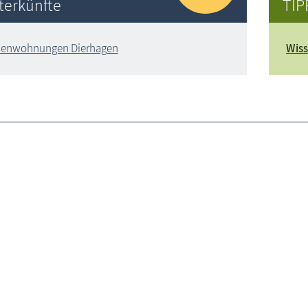
terkünfte
TIP
ienwohnungen Dierhagen
Wiss