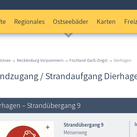
te
Regionales
Ostseebäder
Karten
Freiz
Ostsee
→
Mecklenburg-Vorpommern
→
Fischland-Darß-Zingst
→ Dierhagen
andzugang / Strandaufgang Dierhag
rhagen – Strandübergang 9
Strandübergang 9
Meisenweg