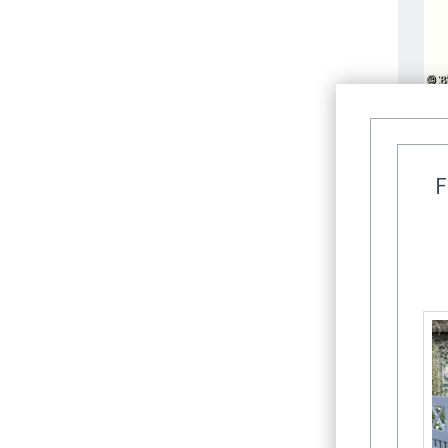
F
Wei