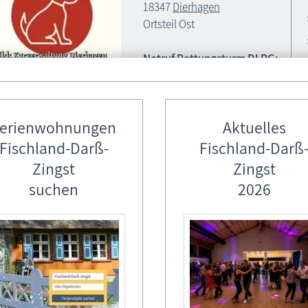
18347
Dierhagen
Ortsteil Ost
Notruf Rettungsturm DLRG:
038 226 - 274
Hund
Notruf: 112
erienwohnungen
Aktuelles
Fischland-Darß-
Fischland-Darß
Zingst
Zingst
suchen
2026
tere Infos / Besonderheiten *
Spielplatz
vor dem Strandübergang