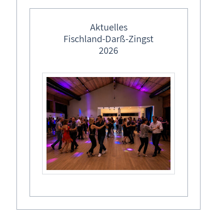
Aktuelles
Fischland-Darß-Zingst
2026
Windmühle
Strandübergang 6
18347
Dierhagen
Ortsteil Ost
Notruf Rettungsturm DLRG:
038 226 - 274
Notruf: 112