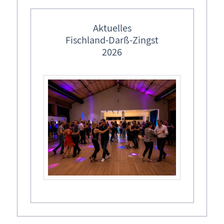
feste Veranstaltungstermine
Ostermärkte in M-V
Aktuelles
Fischland-Darß-Zingst
Lebendiger Adventskalender
2026
Weihnachtsmärkte in M-V
Ort
Born a. Darß
Am Wald 26