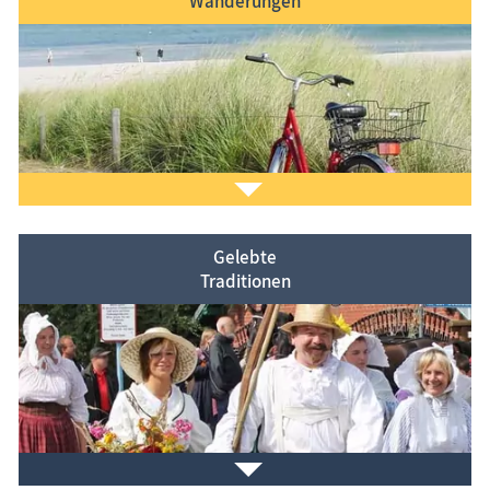
Wanderungen
Finden Sie Ihren bevorzugten Strand. Unser
Strandabschnitt-Finder
hilft Ihnen bei der Suche
nach barrierearmen oder bewachten Stränden, FKK-
oder Hundstränden, …
Gelebte
Traditionen
Ein gut ausgebautes Wegenetz lädt zur Erkundung der
Region
Fischland-Darß-Zingst mit dem Fahrrad ein
.
Kleinere Ausflüge in den jeweiligen Orten führen
entlang historischer Spuren
.