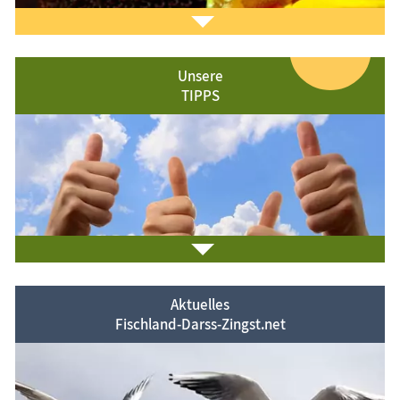
Unsere
TIPPS
Laden Sie sich ein Stück Urlaub mit dem
Fischland-
Darß-Zingst-Kalender
auf den Bildschirm.
Das ist Kult.
Aktuelles
Fischland-Darss-Zingst.net
Achten Sie auf die grünen TIPP-Felder.