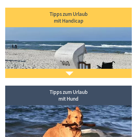
Tipps zum Urlaub
mit Handicap
Familienurlaub – Spaß und Erholung durch gute
Vorbereitung.
Kinder im Urlaub beschäftigen.
Spielplätze
,
Wickelplätze
, Kinderprogramme,
kinderfreundliche Ferien­objekte
, Apotheken, …
Tipps zum Urlaub
mit Hund
So barrierefrei wie möglich im Ostseeurlaub
unterwegs sein.
Barrierefreie Unterkünfte, Parkplätze, Toiletten,