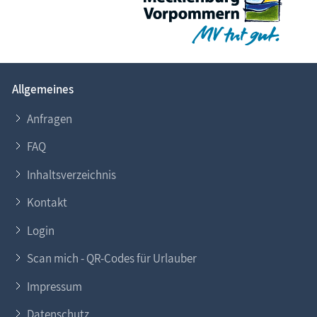
Sie möchten
Ihr Ferien­objekt
im Informa­tions­
system www.Fischland-Darss-Zingst.net
präsentieren?
Gern helfen wir Ihnen dabei. Nehmen Sie
Kontakt
zu
Allgemeines
uns auf. Lesen Sie auch unsere
Eintragsinfo
für
Gastgeber.
Anfragen
FAQ
Inhaltsverzeichnis
Kontakt
Login
Scan mich - QR-Codes für Urlauber
Impressum
Datenschutz