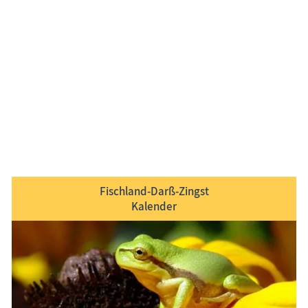
Fischländer, Darßer & Zingster Traditionen
Das Fischländer Strand­galopp­rennen, der Borner
Maskenball und der Zingster Deichlauf sind nur einige
von vielen
tradi­­tionellen Veran­staltungen
.
Gut besucht sind nicht nur die Tonnenfeste, sondern
auch die Zeesen­boot­regatten.
Fischland-Darß-Zingst
Kalender