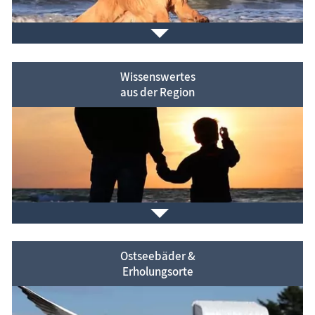
Strandaufgänge
der Halbinsel Fischland-Darß-
Zingst.
Wissenswertes
aus der Region
Wenn es dem Hund gut geht, können auch „Herrchen
und Frauchen“ entspannt den Urlaub genießen.
Hundestrände, Karte Tütenspender,
Unterkünfte mit Hund
Ostseebäder &
Erholungsorte
Die Ostseehalbinsel
Fischland-Darß-Zingst
entdecken
.