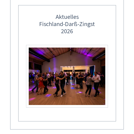
Fischland-Darß-Zingst.
Aktuelles
Fischland-Darß-Zingst
2026
Ihre Traumunterkunft auf dem Darß – Direkt
beim regionalen Experten buchen
Über 25 Jahre Informationssystem www.fischland-darss-
zingst.net
Unterkünfte
Ferienwohnungen &
Ferienhäuser in ...