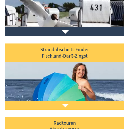
Interessante Ausflugsziele mit präzisen Angaben,
Traditionen, Geschicht­liches
Strandabschnitt-Finder
Fischland-Darß-Zingst
Zu den Orten, die sowohl an der Ostsee als auch am
Bodden liegen, zählen die Ostseebäder
Ahrenshoop
,
Dierhagen
,
Prerow
,
Wustrow
sowie das
Ostseeheilbad Zingst
.
Die idyllisch gelegenen Erholungsorte
Born a. Darß
und
Wieck a. Darß
er­strecken sich boddenseitig.
Radtouren