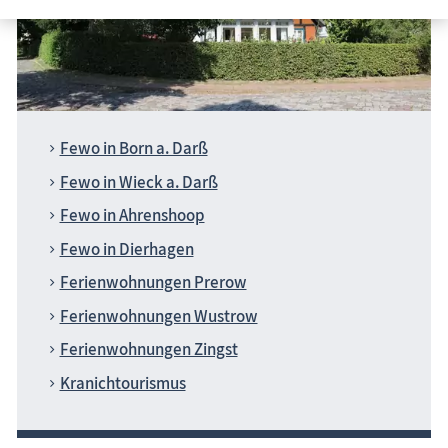
Ferienwohnungen, Ferienhäuser Fischland-Darß-Zingst
Ferienwohnung Fischland-Darß-Zingst suchen - finden -
buchen
Fewo in Born a. Darß
Fewo in Wieck a. Darß
Fewo in Ahrenshoop
Fewo in Dierhagen
Ferienwohnungen Prerow
Ferienwohnungen Wustrow
Ferienwohnungen Zingst
Kranichtourismus