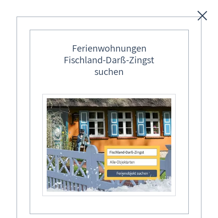
Unterkünfte
Ferienwohnungen
Fischland-Darß-Zingst
Regionales
suchen
Ostseebäder
Karten
Fischland-Darß-Zingst
Freizeit
Ferienwohnungen & Regionales
Wissenswertes
Schön, dass Sie bei uns vorbeischauen!
Veranstaltungen
Wir wünschen Ihnen einen erholsamen und
erlebnisreichen Urlaub auf unserer Halbinsel