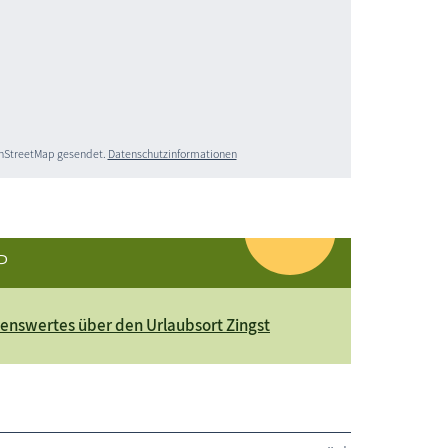
penStreetMap gesendet.
Datenschutzinformationen
P
enswertes über den Urlaubsort Zingst