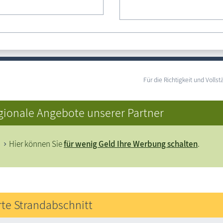
Spaziergänge mit Hund (Leinenzwang) sind zwischen 6:00 Uhr – 
Vom 01.10. - 30.04. ist der gesamte Strand für Spaziergänge mit
Drohnen verboten
Für die Richtigkeit und Vol
gionale Angebote unserer Partner
Hier können Sie
für wenig Geld Ihre Werbung schalten
.
rte Strandabschnitt