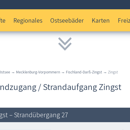
te
Regionales
Ostseebäder
Karten
Freiz
Ostsee
→
Mecklenburg-Vorpommern
→
Fischland-Darß-Zingst
→ Zingst
andzugang / Strandaufgang Zingst
gst – Strandübergang 27