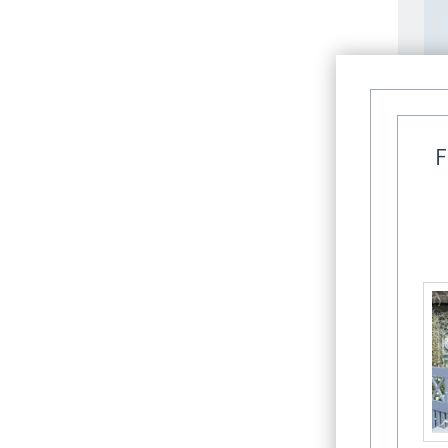
F
Wei