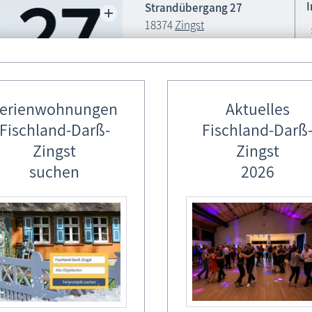
Strandübergang 27
18374
Zingst
Wasserrettung
038 232 - 157 88
erienwohnungen
Aktuelles
Frosch
Notruf: 112
Fischland-Darß-
Fischland-Darß
Zingst
Zingst
suchen
2026
tere Infos / Besonderheiten *
Textilstrand: beginnt am Strandübergang 25 und endet am Stra
Der Hundestrand beginnt am Strandübergang 27 und endet am 