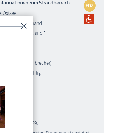
Informationen zum Strandbereich
Ostsee
feinsandiger Strand
überwachter Strand *
Textilstrand
Hundestrand *
-
Buhnen (Wellenbrecher)
kurabgabepflichtig
ndübergang 29
Strandübergang 29.