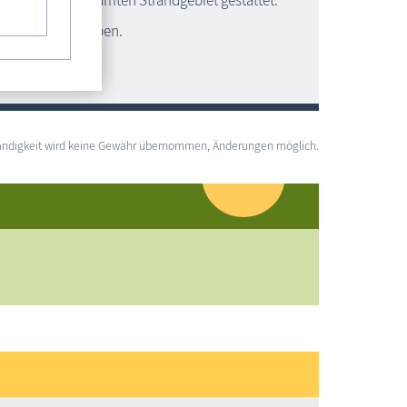
7:30 Uhr im gesamten Strandgebiet gestattet.
 Hunden freigegeben.
lständigkeit wird keine Gewähr übernommen, Änderungen möglich.