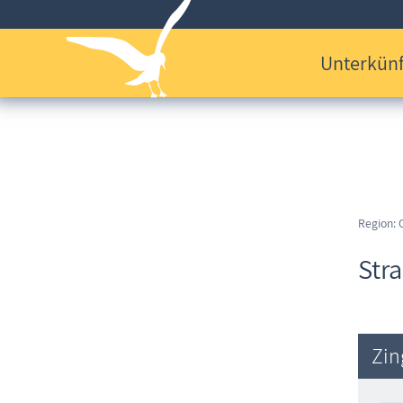
Unterkünf
Region: 
Str
Zin