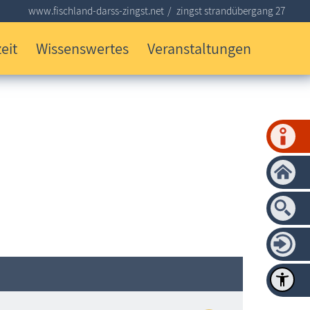
www.fischland-darss-zingst.net
zingst strandübergang 27
eit
Wissenswertes
Veranstaltungen