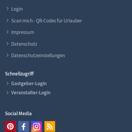
Prerower Tonnenfest
Login
Bezirkstonnenabschlagen
Scan mich - QR-Codes für Urlauber
up platt
Impressum
Vereinsarbeit
Zeitzeugen
Datenschutz
Begriffe der Region
Datenschutzeinstellungen
Veranstaltungen
Schnellzugriff
Gastgeber-Login
Veranstalter-Login
Social Media