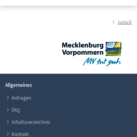
Fischländer Strandgalopprennen
Lauferlebnisse
zurück
Lichterzauber
Oldtimer Sterntreffen
Prerower Drachenfest
Regatten
Tonnenabschlagen
Darßer Damen-Tonnenfest
Allgemeines
Ahrenshooper Tonnenfest
Borner Tonnenfest
Anfragen
Borner Fastnachts-tonnenabschlagen
FAQ
Dierhäger Tonnenfest
Inhaltsverzeichnis
Wiecker Tonnenfest
Wustrower Tonnenfest
Kontakt