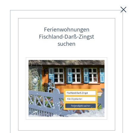
Unterkünfte
Ferienwohnungen
Fischland-Darß-Zingst
Regionales
suchen
Ostseebäder
Karten
Königsehren für den Tonnenbruder:
Könige der Tonnenfeste
Freizeit
Heini Zöllick - Tonnenbund Wustrow e.V.
Wissenswertes
1x Tonnenkönig
Aktuelles
1x Stäbenkönig
Blog »Meine schöne Ostsee«
1x Bodenkönig
Fischland-Darß-Zingst