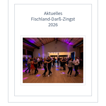
1967/ 68
Geschichtliches
Stäbenkönig
Aktuelles
Tonnenabschlagen, Tonnenfest
Kranichbeobachtung
Fischland-Darß-Zingst
2026
Maritimes
1975/ 76
Tonnenkönig
Ostsee & Bodden
Sehenswertes
Traditionelles
altes Handwerk
Anbaden / Eisbaden
Borner Maskenbälle
Darßer Drachenbootrennen
1977/ 78
Bodenkönig
Darßer NaturfilmFestival
Darß-Festspiele
Eissegeln