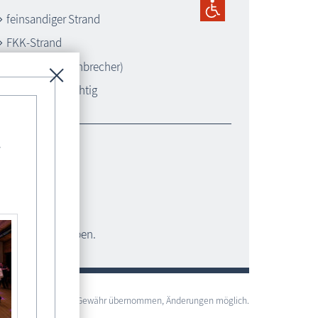
feinsandiger Strand
FKK-Strand
Buhnen (Wellenbrecher)
kurabgabepflichtig
-
 Hunden freigegeben.
lständigkeit wird keine Gewähr übernommen, Änderungen möglich.