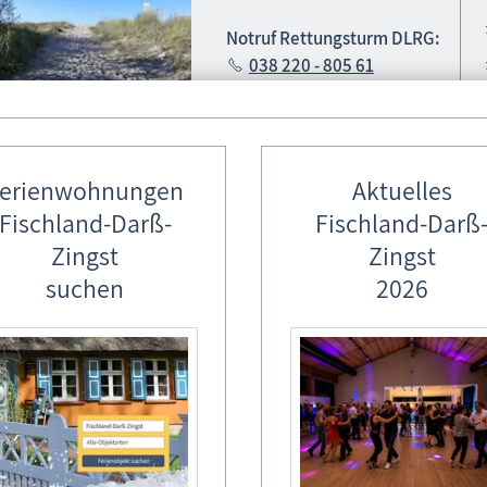
Notruf Rettungsturm DLRG:
038 220 - 805 61
Notruf: 112
erienwohnungen
Aktuelles
Fischland-Darß-
Fischland-Darß
tere Infos / Besonderheiten *
Zingst
Zingst
suchen
2026
FKK-Strand an allen Strand-abschnitten (außer 3 - 5)
Surfstrand: Strandübergang 10 - 11
Vom 01.10. - 30.03. ist der gesamte Strand für Spaziergänge mit
Für die Richtigkeit und Vol