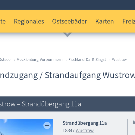
te
Regionales
Ostseebäder
Karten
Freiz
Ostsee
→
Mecklenburg-Vorpommern
→
Fischland-Darß-Zingst
→ Wustrow
andzugang / Strandaufgang Wustro
trow – Strandübergang 11a
Strandübergang 11a
18347
Wustrow