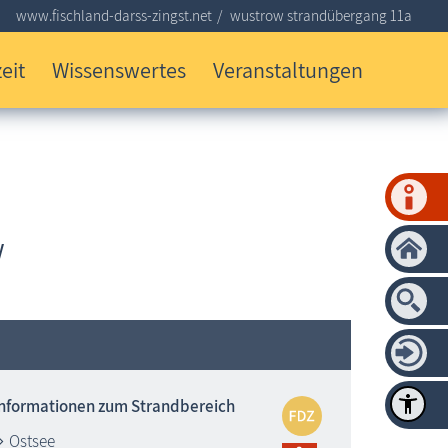
www.fischland-darss-zingst.net
wustrow strandübergang 11a
eit
Wissenswertes
Veranstaltungen
w
Informationen zum Strandbereich
Ostsee