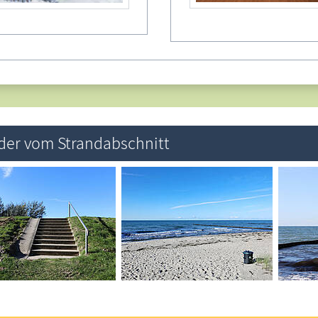
gionale Angebote unserer Partner
Hier können Sie
für wenig Geld Ihre Werbung schalten
.
lder vom Strandabschnitt