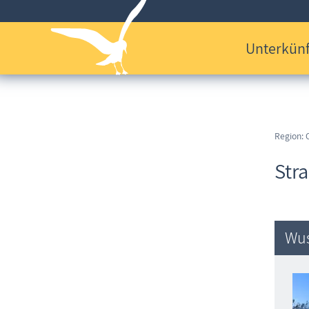
Unterkünf
Region: 
Str
Wus