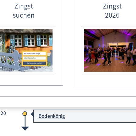
Zingst
Zingst
suchen
2026
igsehren für den Tonnenbruder:
us Braun - Tonnenbund Wieck e.V.
1x Bodenkönig
 20
Bodenkönig