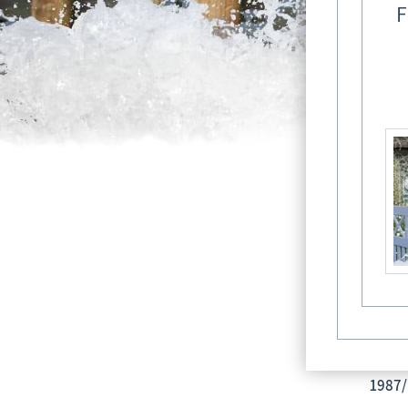
F
Kön
Bern
1987/