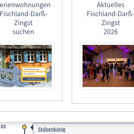
erienwohnungen
Aktuelles
Fischland-Darß-
Fischland-Darß
Zingst
Zingst
suchen
2026
igsehren für den Tonnenbruder:
d Petereit - Tonnenbund Wieck e.V.
2x Stäbenkönig
1x Bodenkönig
4x Sandkönig
 88
Stäbenkönig