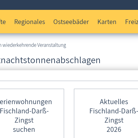
te
Regionales
Ostseebäder
Karten
Freiz
h wiederkehrende Veranstaltung
tnachtstonnenabschlagen
n?
Wo?
bruar
Fas
erienwohnungen
Aktuelles
 Sonnabend
Fischland-Darß-
Fischland-Darß
1837
Zingst
Zingst
suchen
2026