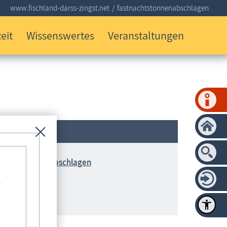
www.fischland-darss-zingst.net
fastnachtstonnenabschlagen
eit
Wissenswertes
Veranstaltungen
tnachtstonnenabschlagen
-
5 Born a. Darß