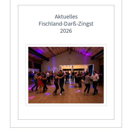
Fotomotive.
feste Veranstaltungstermine
Ostermärkte in M-V
Aktuelles
Veranstaltungsort
Fischland-Darß-Zingst
Lebendiger Adventskalender
2026
Prerow, Ostseebad
Weihnachtsmärkte in M-V
Kulturkaten Kiek In

Waldstraße 42
Termine
Mi,
27.05.2026
, 17:00
Uhr
- 18:00
Uhr
Mi,
10.06.2026
, 17:00
Uhr
- 18:00
Uhr
Mi,
08.07.2026
, 17:00
Uhr
- 18:00
Uhr
Diesen Termin zu Ihrem Kalender hinzufügen