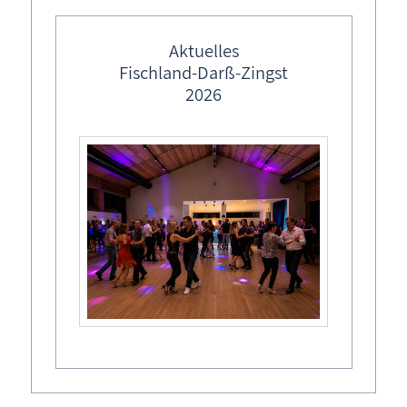
des fröhlichen Maskottchens Ben Buddel können Kinder und
feste Veranstaltungstermine
ihre Familien ihrer Kreativität freien Lauf lassen. Ob
Ostermärkte in M-V
Aktuelles
fantasievolle Burgen, geheimnisvolle Festungen oder
Fischland-Darß-Zingst
detailreiche Skulpturen - alles ist erlaubt. Die besten
Lebendiger Adventskalender
2026
Sandkreationen werden am Ende prämiert!
Weihnachtsmärkte in M-V
Veranstaltungsort
Zingst, Ostseeheilbad
Seebrücke Zingst,
Termine
Sa,
01.11.2025
, 11:00
Uhr
- 12:00
Uhr
Diesen Termin zu Ihrem Kalender hinzufügen