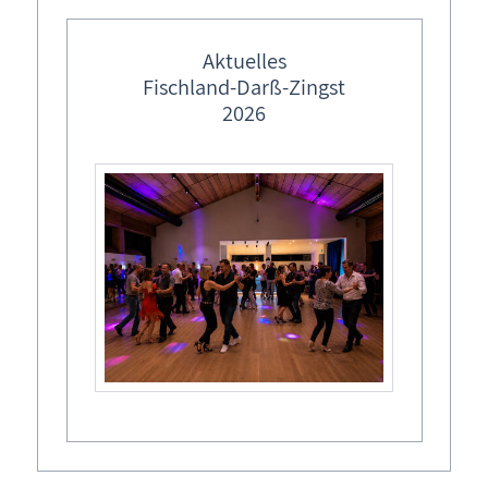
feste Veranstaltungstermine
Kurverwaltung 

Ostermärkte in M-V
Aktuelles
Fischland-Darß-Zingst
Lebendiger Adventskalender
2026
Weihnachtsmärkte in M-V
Veranstalter
Kurverwaltung Ostseebad Ahrenshoop
Termine
So,
24.05.2026
, 10:00
Uhr
- 12:30
Uhr
So,
07.06.2026
, 10:00
Uhr
- 12:30
Uhr
Mi,
10.06.2026
, 10:00
Uhr
- 12:30
Uhr
So,
14.06.2026
, 10:00
Uhr
- 12:30
Uhr
So,
21.06.2026
, 10:00
Uhr
- 12:30
Uhr
Mi,
24.06.2026
, 10:00
Uhr
- 12:30
Uhr
So,
28.06.2026
, 10:00
Uhr
- 12:30
Uhr