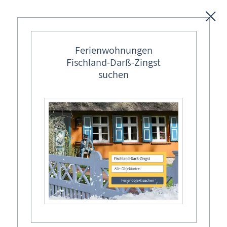
Unterkünfte
Ferienwohnungen
Fischland-Darß-Zingst
Regionales
suchen
Ostseebäder
Malen und Zeichnen
Karten
die Kleinen frühlingshafte kreierenUrlaubserinnerungen
Freizeit
Fischland-Darß-Zingst Allgemein
Veranstaltungsort
Wissenswertes
Ahrenshoop, Ostseebad
Veranstaltungen
Evas Sommergarten

Suche Veranstaltung