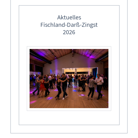
feste Veranstaltungstermine
Ostermärkte in M-V
Aktuelles
Termine
Fischland-Darß-Zingst
Lebendiger Adventskalender
Di,
07.07.2026
, 10:30
Uhr
- 11:30
Uhr
2026
Weihnachtsmärkte in M-V
Diesen Termin zu Ihrem Kalender hinzufügen
Preis
freier Eintritt mit gültiger Gästekarte, ggf. Zuzahlung für
Material