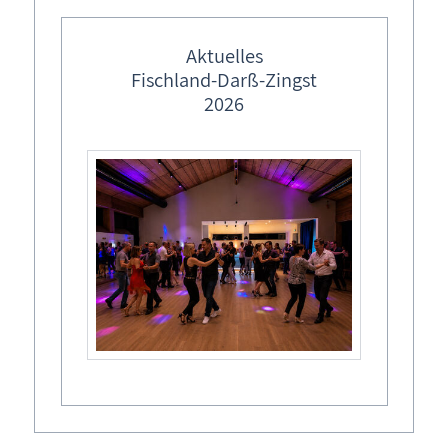
sommerlicher Leichtigkeit, Pop-Art-Ästhetik, Ironie und
feste Veranstaltungstermine
Melancholie entfalten ihre Werke vielschichtige Erzählungen
Fischland-Darß-Zingst Allgemein
Ostermärkte in M-V
Aktuelles
über Gemeinschaft, Individualität und den Blick auf die Welt.
Fischland-Darß-Zingst
Ergänzt durch Arbeiten ausgewählter Zeitgenossen eröffnet
Lebendiger Adventskalender
2026
die Ausstellung spannende Perspektiven auf einen vertrauten
Weihnachtsmärkte in M-V
Ort, der weit mehr ist als eine Urlaubskulisse – ein Spiegel
menschlicher Hoffnungen, Widersprüche und Erinnerungen.
Zusammengestellt wurde diese Ausstellung vom Gastkurator
Freddy Langer. Der berühmte Leipziger Maler Werner Tübke
(1929–2004) pflegte eine enge historische Verbindung zu
Zingst. In den 1960er-Jahren nutzte der Mitbegründer der
„Leipziger Schule“ den Ort als Rückzugsort und unterrichtete
dort als Dozent. Seine dort entstandenen Strandskizzen und
Motive prägen bis heute sein kulturelles Erbe an der Ostsee.
Tübke besuchte das Ostseebad häufig für Studien und nutzte
den Strand als Ort für Skizzen und Malereien, die teils auch als
Federzeichnungen und Kugelschreiberwerke auf Papier
verewigt wurden. Kontrastreich gegenübergestellt sind die