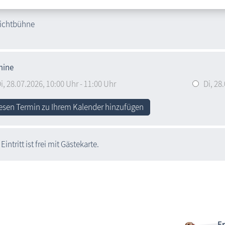
ow, Ostseebad
lichtbühne
mine
i,
28.07.2026
, 10:00
Uhr
- 11:00
Uhr
Di,
28.
esen Termin zu Ihrem Kalender hinzufügen
Eintritt ist frei mit Gästekarte.
Er