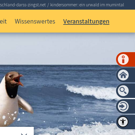
schland-darss-zingst.net
kindersommer: ein urwald im mumintal
eit
Wissenswertes
Veranstaltungen