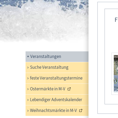
F
Kin
Veranstaltungen
Es ist 
Forsch
Suche Veranstaltung
Dschun
feste Veranstaltungstermine
ein. Un
plötzli
Ostermärkte in M-V
kein hi
Lebendiger Adventskalender
Weihnachtsmärkte in M-V
Ver