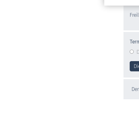
Prer
Frei
Ter
D
Di
Der 