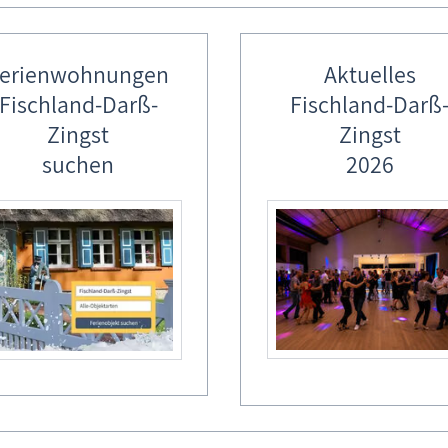
erienwohnungen
Aktuelles
Fischland-Darß-
Fischland-Darß
Zingst
Zingst
suchen
2026
dersommer: Ein Urwald im Muminta
heiß im Mumintal. So heiß, dass Mumin sich selbst hitzefrei gibt und
er kommen des Weges und verkaufen der Familie Mumin wunders
gelpflanzen und fernen Früchten. Ein wenig Schatten wäre schön 
d siehe da: aus dem trockenem Mumintal wird das reinste Mangroven
ch durchs Unterholz und richten ein herrliches Chaos an. Da kann 
tzefrei mehr hat, sondern alle Pfötchen voll zu tun. Ein liebenswerte
anstaltungsort