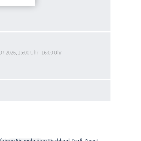
07.2026
, 15:00
Uhr
- 16:00
Uhr
fahren Sie mehr über Fischland-Darß-Zingst