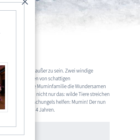
-
l
 nichts tun kann, außer zu sein. Zwei windige
ame Blumensamen von schattigen
und so pflanzt die Muminfamilie die Wundersamen
dickicht. Doch nicht nur das: wilde Tiere streichen
nur der Herr des Dschungels helfen: Mumin! Der nun
r Spaß für alle ab 4 Jahren.
Fischland-Darß-Zingst Allgemein