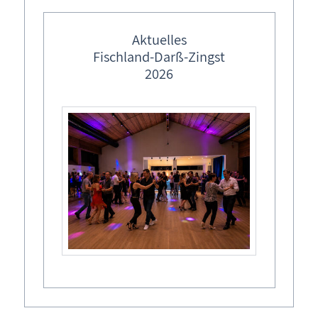
feste Veranstaltungstermine
Strandstraße 
Ostermärkte in M-V
Aktuelles
Fischland-Darß-Zingst
Lebendiger Adventskalender
2026
Termine
Weihnachtsmärkte in M-V
Sa,
06.06.2026
, 14:00
Uhr
- 15:00
Uhr
Diesen Termin zu Ihrem Kalender hinzufügen
Erfahren Sie mehr über Fischland-Darß-Zingst