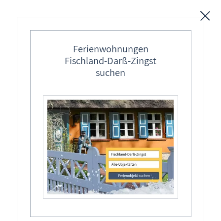
Unterkünfte
Ferienwohnungen
Fischland-Darß-Zingst
Regionales
suchen
Ostseebäder
Die Montagsmalerinnen vom Fischland-
Karten
Darß
Mit maritimen Landschaftsansichten besticht die aktuelle
Freizeit
Ausstellung der &quot;Montagsmalerinnen vom Fischland-
Fischland-Darß-Zingst Allgemein
Darß&quot;. Mittels Aquarellmalerei wird ein breitgefächeter
Wissenswertes
Eindruck der Region Fischland-Darß-Zingst vermittelt.
Siespiegelt die Heimat der 5
Veranstaltungen
&quot;Montagsmalerinnen&quot; wider.
Suche Veranstaltung