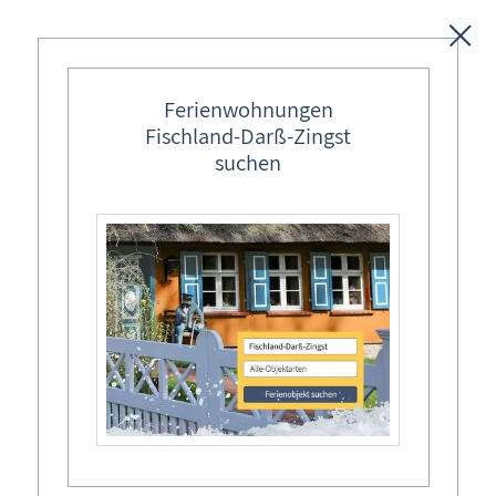
Unterkünfte
Ferienwohnungen
Fischland-Darß-Zingst
Regionales
suchen
Ostseebäder
De Jasmunder Plattdänzer – Tradition mit
Karten
Schwung und Herz
Seit ihrer Gründung vor 36 Jahren in Sassnitz begeistern De
Freizeit
Fischland-Darß-Zingst Allgemein
Jasmunder Plattdänzer mit einem lebendigen Mix aus
Volkstanz, Theater und moderner Bühnenshow. Was einst
Wissenswertes
mit traditionellen Tänzen der Region Rügen begann, hat sich
zu einem vielfältigen und mitreißenden Programm
Veranstaltungen
entwickelt.
Suche Veranstaltung