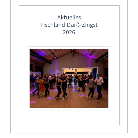
feste Veranstaltungstermine
Veranstaltungsort
Ostermärkte in M-V
Aktuelles
Zingst, Ostseeheilbad
Fischland-Darß-Zingst
Lebendiger Adventskalender
Hafen Zingst, Hafenstraße 1B,
2026
Weihnachtsmärkte in M-V
Termine
Sa,
21.06.2025
, 14:00
Uhr
- 14:30
Uhr
Diesen Termin zu Ihrem Kalender hinzufügen