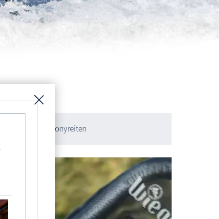
cksrad, Spiele, Ponyreiten
-