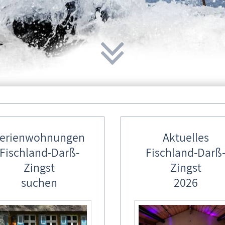
jähriges Jubiläumsrodeln
sch &amp; Wurst vom Grill, Stockbrot, Kinderschminken, Musik, Glü
erienwohnungen
Aktuelles
Fischland-Darß-
Fischland-Darß
Zingst
Zingst
suchen
2026