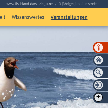
www.fischland-darss-zingst.net
13-jähriges jubiläumsrodeln
eit
Wissenswertes
Veranstaltungen