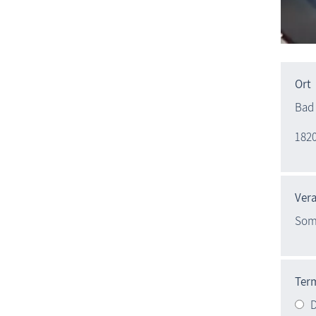
Ort
Bad
1820
Vera
Som
Ter
D