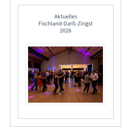
feste Veranstaltungstermine
Kunstmuseum Ahrenshoop

Ostermärkte in M-V
Aktuelles
Weg zum Hohen Ufer 36
Fischland-Darß-Zingst
Lebendiger Adventskalender
2026
Weihnachtsmärkte in M-V
Veranstalter
Kunstmuseum Ahrenshoop
Termine
Do,
01.01.2026
, 20:00
Uhr
Diesen Termin zu Ihrem Kalender hinzufügen
Weitere Informationen