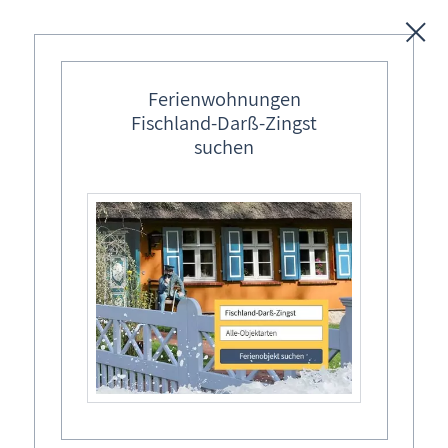
Unterkünfte
Ferienwohnungen
Fischland-Darß-Zingst
Regionales
suchen
Ostseebäder
Neujahrskonzert: Andreas Pasternack –
Karten
Swing-Trio
Freizeit
Mit Musik ins neue Jahr
Wissenswertes
Veranstaltungen
Fischland-Darß-Zingst Allgemein
Ort
Suche Veranstaltung
Ahrenshoop, Ostseebad