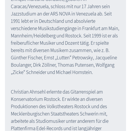
Caracas/Venezuela, schloss mit nur 17 Jahren sein
Jazzstudium an der ARS NOVA in Venezuela ab. Seit
1991 lebt er in Deutschland und absolvierte
verschiedene Musikstudiengänge in Frankfurt am Main,
Mannheim/Heidelberg und Rostock. Seit 1999 ist er als
freiberuflicher Musiker und Dozent tätig. Er spielte
bereits mit diversen Musikern zusammen, wie z. B.
Günther Fischer, Ernst „Lutten“ Petrowsky, Jacqueline
Boulanger, Dirk Zöllner, Thomas Putensen, Wolfgang
„Zicke“ Schneider und Michael Hornstein.
Christian Ahnsehl erlernte das Gitarrenspiel am
Konservatorium Rostock. Er wirkte an diversen
Produktionen des Volkstheaters Rostock und des
Mecklenburgischen Staatstheaters Schwerin mit,
arbeitete als Studiomusiker unter anderem für die
Plattenfirma Edel-Records und ist langjähriger