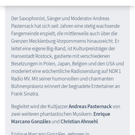
Der Saxophonist, Sänger und Moderator Andreas
Pasternack hat sich seit Jahren eine stetig wachsende
Fangemeinde erspielt, die mittlerweile auch über die
Grenzen Mecklenburg-Vorpommerns hinausreicht. Er
leitet eine eigene Big-Band, ist Kulturpreisträger der
Hansestadt Rostock, gastierte mit verschiedenen
Besetzungen in Polen, Japan, Belgien und den USA und
moderiert eine wöchentliche Radiosendung auf NDR 1
Radio MV. Mit seiner humorvollen und charmanten
Bühnenpräsenz erinnert der begnadete Entertainer an
Frank Sinatra.
Begleitet wird der Kultjazzer
Andreas Pasternack
von
zwei weiteren phantastischen Musikern:
Enrique
Marcano Gonzáles
und
Christian Ahnsehl
.
Enrique Marcano Gonzáles, geboren in