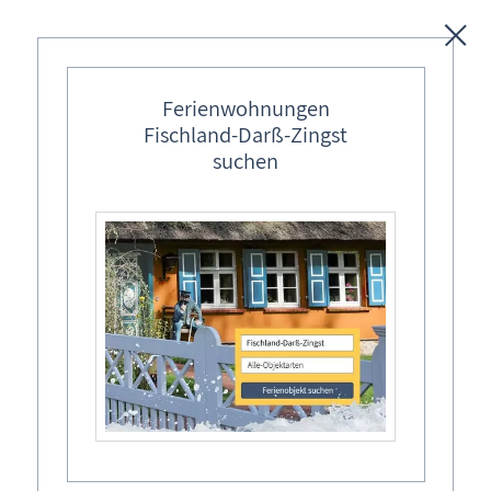
Unterkünfte
Ferienwohnungen
Fischland-Darß-Zingst
Regionales
suchen
Ostseebäder
Künstlerkolonie und klassische Moderne
Karten
in Ahrenshoop
Freizeit
wechselnde Sammlungsausstellung
Wissenswertes
Fischland-Darß-Zingst Allgemein
Veranstaltungen
Ort
Suche Veranstaltung
Ahrenshoop, Ostseebad