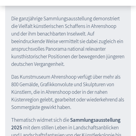
Die ganzjährige Sammlungsausstellung demonstriert
die Vielfalt künstlerischen Schaffens in Ahrenshoop
und der ihm benachbarten Inselwelt. Auf
beeindruckende Weise vermittelt sie dabei zugleich ein
anspruchsvolles Panorama national relevanter
kunsthistorischer Positionen der bewegenden jüngeren
deutschen Vergangenheit.
Das Kunstmuseum Ahrenshoop verfügt über mehr als
800 Gemälde, Grafikkonvolute und Skulpturen von
Künstlern, die in Ahrenshoop oder in der nahen
Küstenregion gelebt, gearbeitet oder wiederkehrend als
Sommergäste gewirkt haben.
Thematisch widmet sich die
Sammlungsausstellung
2025
mit dem stillen Leben in Landschaftsanblicken
und Landschaftsfantasien von der Künstlerkolonie bis