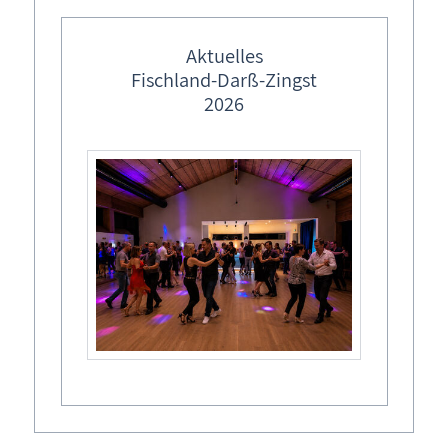
feste Veranstaltungstermine
Weg zum Hohen Ufer 36

Ostermärkte in M-V
Aktuelles
18347 Ostseebad Ahrenshoop
Fischland-Darß-Zingst
Lebendiger Adventskalender
2026
Weihnachtsmärkte in M-V
Veranstalter
Kunstmuseum Ahresnhoop
Termine
Mi,
01.01.2025
Diesen Termin zu Ihrem Kalender hinzufügen
Weitere Informationen