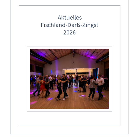
feste Veranstaltungstermine
Ort
Ostermärkte in M-V
Aktuelles
Born a. Darß
Fischland-Darß-Zingst
Lebendiger Adventskalender
2026
Freilichtbühne 

Weihnachtsmärkte in M-V
Veranstalter
Eigenbetrieb Kurverwaltung Born a. Darß
Termine
Mi,
13.08.2025
, 20:00
Uhr
- 22:00
Uhr
Diesen Termin zu Ihrem Kalender hinzufügen