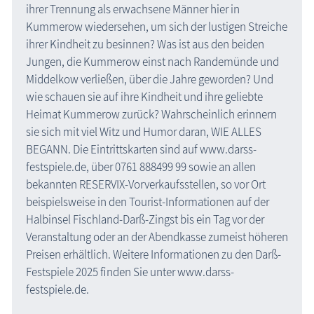
ihrer Trennung als erwachsene Männer hier in
Kummerow wiedersehen, um sich der lustigen Streiche
ihrer Kindheit zu besinnen? Was ist aus den beiden
Jungen, die Kummerow einst nach Randemünde und
Middelkow verließen, über die Jahre geworden? Und
wie schauen sie auf ihre Kindheit und ihre geliebte
Heimat Kummerow zurück? Wahrscheinlich erinnern
sie sich mit viel Witz und Humor daran, WIE ALLES
BEGANN. Die Eintrittskarten sind auf www.darss-
festspiele.de, über 0761 888499 99 sowie an allen
bekannten RESERVIX-Vorverkaufsstellen, so vor Ort
beispielsweise in den Tourist-Informationen auf der
Halbinsel Fischland-Darß-Zingst bis ein Tag vor der
Veranstaltung oder an der Abendkasse zumeist höheren
Preisen erhältlich. Weitere Informationen zu den Darß-
Festspiele 2025 finden Sie unter www.darss-
festspiele.de.