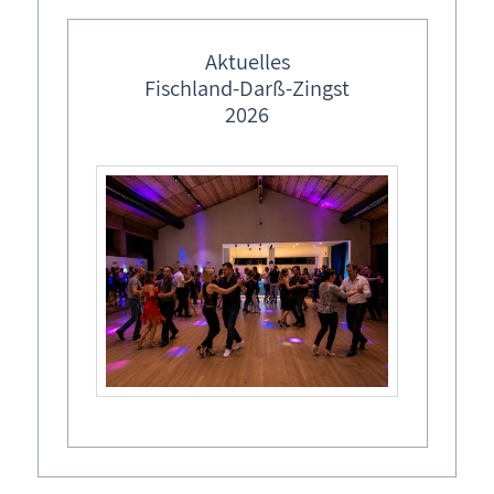
feste Veranstaltungstermine
Ort
Ostermärkte in M-V
Aktuelles
Born a. Darß
Fischland-Darß-Zingst
Lebendiger Adventskalender
2026
Freilichtbühne 

Weihnachtsmärkte in M-V
Chausseestraße 64
Veranstalter
Eigenbetrieb Kurverwaltung Born a. Darß
Termine
Mo,
13.07.2026
, 17:00
Uhr
- 19:30
Uhr
Diesen Termin zu Ihrem Kalender hinzufügen