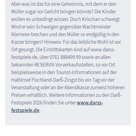
Aber was ist das für eine Geheimnis, mit dem er den
Müller sogar vor Gericht bringen könnte? Die Kinder
wollen es unbedingt wissen. Doch Krischan schweigt.
Wird er sein Schweigen gegenüber Wachtmeister
Niemeier brechen und den Müller so endgültig in den
Karzer bringen? Hinweis: Für das leibliche Wohl ist vor
Ort gesorgt. Die Eintrittskarten sind auf www.darss-
festspiele.de, über 0761 888499 99 sowie an allen
bekannten RESERVIX-Vorverkaufsstellen, so vor Ort
beispielsweise in den Tourist-Informationen auf der
Halbinsel Fischland-Darß-Zingst bis ein Tag vor der
Veranstaltung oder an der Abendkasse zumeist höheren
Preisen erhältlich. Weitere Informationen zu den Darß-
Festspiele 2026 finden Sie unter
www.darss-
festspiele.de
.