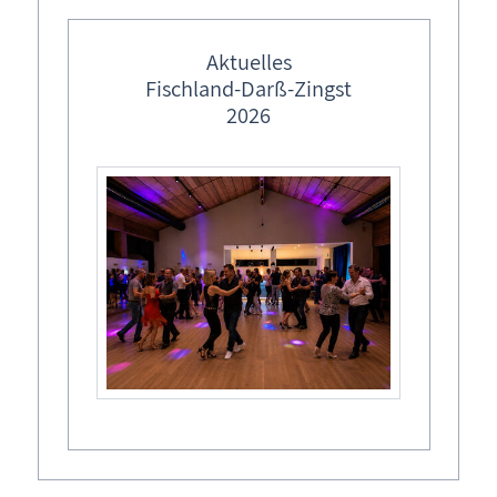
bleibt.
Aktuelles
Informationssystem Fischland-Darß-Zingst
Fischland-Darß-Zingst
Das regionale Informationssystem Fischland-Darß-
2026
Zingst ist im Internet
unter folgenden www-Adressen zu erreichen:
www.fischland-darss-zingst.net
www.fischland-darss.net
www.treffpunkt-darss.de
www.treffpunkt-darss.info
Link-Vorschläge zum Kopieren für Ihre
Homepage
Wählen Sie einen Link aus