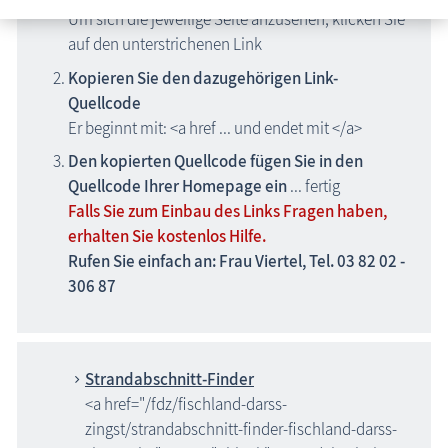
Um sich die jeweilige Seite anzusehen, klicken Sie
auf den unterstrichenen Link
Kopieren Sie den dazugehörigen Link-
Quellcode
Er beginnt mit: <a href ... und endet mit </a>
Den kopierten Quellcode fügen Sie in den
Quellcode Ihrer Homepage ein
... fertig
Falls Sie zum Einbau des Links Fragen haben,
erhalten Sie kostenlos Hilfe.
Rufen Sie einfach an: Frau Viertel, Tel. 03 82 02 -
306 87
Strandabschnitt-Finder
<a href="/fdz/fischland-darss-
zingst/strandabschnitt-finder-fischland-darss-