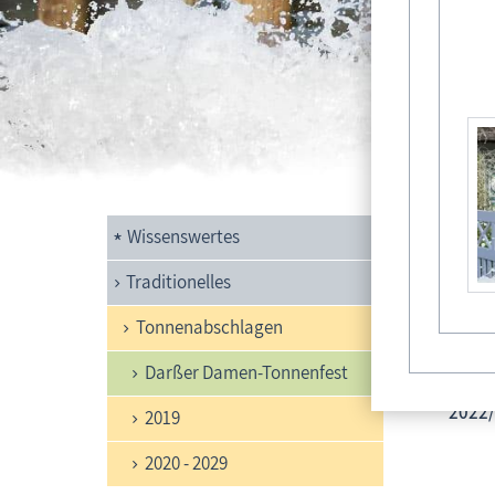
Kön
Wissenswertes
Liv G
Traditionelles
Tonnenabschlagen
Darßer Damen-Tonnenfest
2022
2019
2020 - 2029