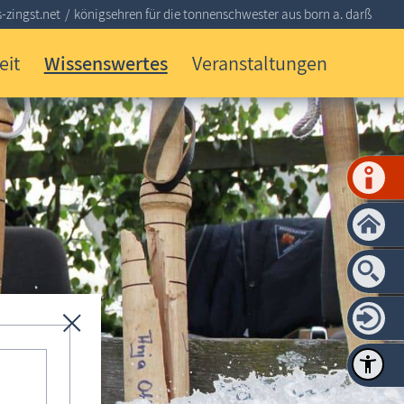
-zingst.net
königsehren für die tonnenschwester aus born a. darß
eit
Wissenswertes
Veranstaltungen