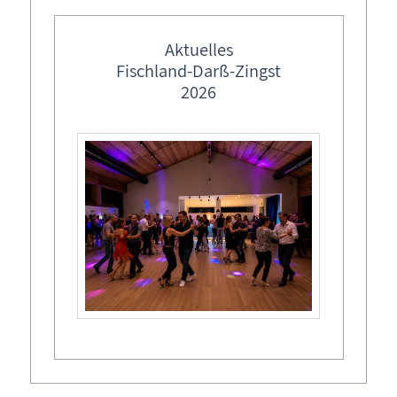
Aktuelles
Fischland-Darß-Zingst
2026
Hirsch
Strandübergang 27
18347
Dierhagen
Ortsteil Neuhaus
Notruf Rettungsturm DLRG:
038 226 - 274
Notruf: 112