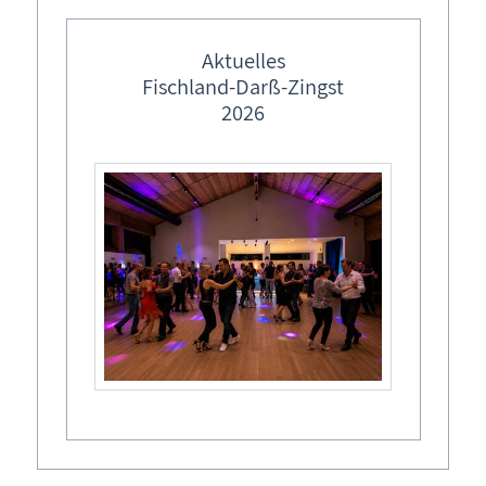
Aktuelles
Fischland-Darß-Zingst
2026
Boje
Strandübergang 15
Am Plateau, Ahornstraße (in Verlängerung)
18347
Dierhagen
Ortsteil Strand
Notruf Rettungsturm DLRG:
038 226 - 274
Notruf: 112